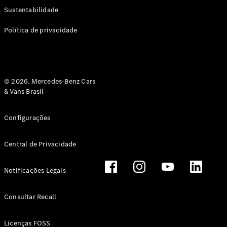
Classe G
Sustentabilidade
Configurador
Política de privacidade
Test drive
Showroom
Online
Hatchback
© 2026. Mercedes-Benz Cars
& Vans Brasil
Configurações
Central de Privacidade
Classe A
Hatchback
Notificações Legais
Configurador
Test drive
Consultar Recall
Showroom
Online
Licenças FOSS