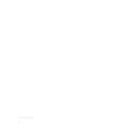
Configurador
Test drive
Showroom Online
Compra