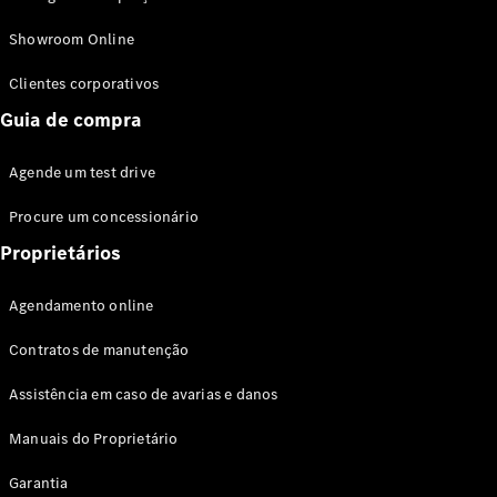
Modelos híbridos plug-in
Showroom Online
Sedans
Clientes corporativos
Guia de compra
Agende um test drive
Procure um concessionário
Todos os
Sedans
Proprietários
Classe C
Sedan
Agendamento online
EQE
Elétrico
Sedan
Contratos de manutenção
Classe E
Sedan
Assistência em caso de avarias e danos
Classe S
Sedan
Manuais do Proprietário
Longo
Garantia