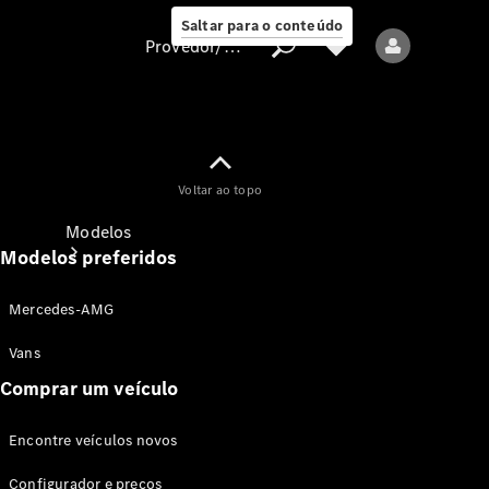
Saltar para o conteúdo
Provedor/proteção de dados
Provedor/proteção
Voltar ao topo
de dados
Modelos
Modelos preferidos
Mercedes-AMG
Vans
Comprar um veículo
Todos os modelos
Encontre veículos novos
Modelos elétricos
Configurador e preços