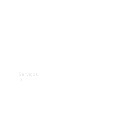
Originais
Coleção
Serviços
Todos os
serviços