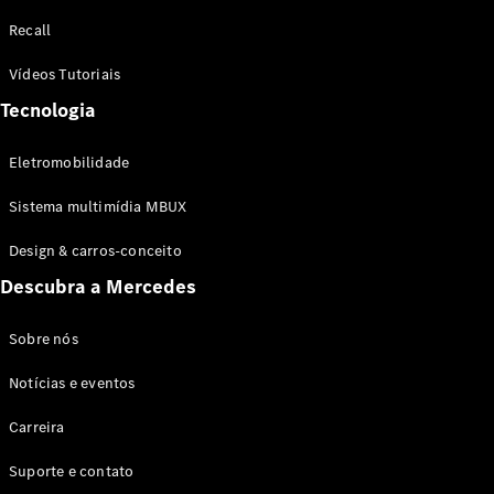
Configurador
Recall
Test drive
Showroom
Vídeos Tutoriais
Online
Tecnologia
SUV
Eletromobilidade
Sistema multimídia MBUX
Design & carros-conceito
Todos os
Descubra a Mercedes
SUVs
EQB
Elétrico
GLA
Sobre nós
GLB
Notícias e eventos
GLC
GLC Coupé
Carreira
GLE
GLE Coupé
Suporte e contato
GLS