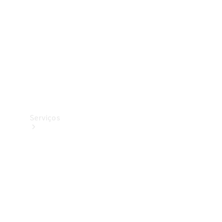
Originais
Coleção
Serviços
Todos os
serviços