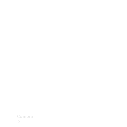
Configurador
Test drive
Showroom Online
Compra