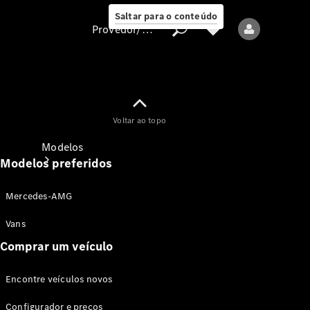
Saltar para o conteúdo
Provedor/proteção de dados
Provedor/proteção
Voltar ao topo
de dados
Modelos
Modelos preferidos
Mercedes-AMG
Vans
Comprar um veículo
Todos os modelos
Encontre veículos novos
Modelos elétricos
Configurador e preços