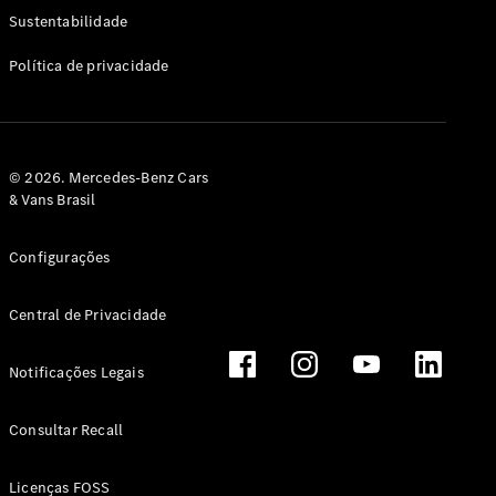
Classe G
Sustentabilidade
Configurador
Política de privacidade
Test drive
Showroom
Online
Hatchback
© 2026. Mercedes-Benz Cars
& Vans Brasil
Configurações
Central de Privacidade
Classe A
Hatchback
Notificações Legais
Configurador
Test drive
Consultar Recall
Showroom
Online
Licenças FOSS