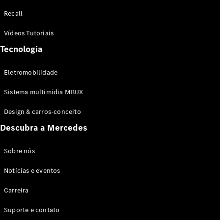
Configurador
Recall
Test drive
Showroom
Vídeos Tutoriais
Online
Tecnologia
SUV
Eletromobilidade
Sistema multimídia MBUX
Design & carros-conceito
Todos os
Descubra a Mercedes
SUVs
EQB
Elétrico
GLA
Sobre nós
GLB
Notícias e eventos
GLC
GLC Coupé
Carreira
GLE
GLE Coupé
Suporte e contato
GLS