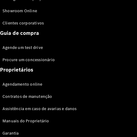
Modelos híbridos plug-in
Showroom Online
Sedans
Clientes corporativos
Guia de compra
Agende um test drive
Procure um concessionário
Todos os
Sedans
Proprietários
Classe C
Sedan
Agendamento online
EQE
Elétrico
Sedan
Contratos de manutenção
Classe E
Sedan
Assistência em caso de avarias e danos
Classe S
Sedan
Manuais do Proprietário
Longo
Garantia