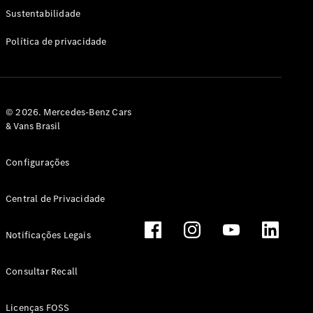
Classe G
Sustentabilidade
Configurador
Política de privacidade
Test drive
Showroom
Online
Hatchback
© 2026. Mercedes-Benz Cars
& Vans Brasil
Configurações
Central de Privacidade
Classe A
Hatchback
Notificações Legais
Configurador
Test drive
Consultar Recall
Showroom
Online
Licenças FOSS