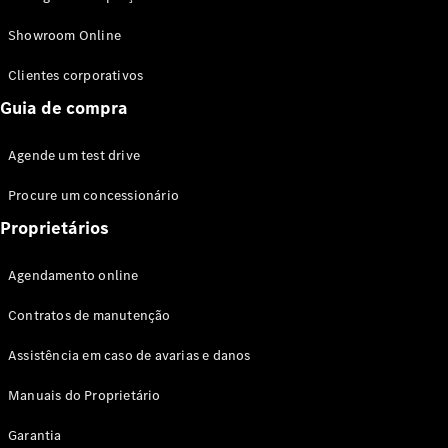
Modelos híbridos plug-in
Showroom Online
Sedans
Clientes corporativos
Guia de compra
Agende um test drive
Procure um concessionário
Todos os
Sedans
Proprietários
Classe C
Sedan
Agendamento online
EQE
Elétrico
Sedan
Contratos de manutenção
Classe E
Sedan
Assistência em caso de avarias e danos
Classe S
Sedan
Manuais do Proprietário
Longo
Garantia