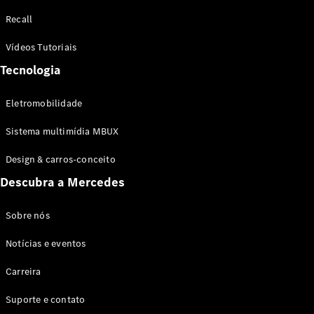
Configurador
Recall
Test drive
Showroom
Vídeos Tutoriais
Online
Tecnologia
SUV
Eletromobilidade
Sistema multimídia MBUX
Design & carros-conceito
Todos os
Descubra a Mercedes
SUVs
EQB
Elétrico
GLA
Sobre nós
GLB
Notícias e eventos
GLC
GLC Coupé
Carreira
GLE
GLE Coupé
Suporte e contato
GLS