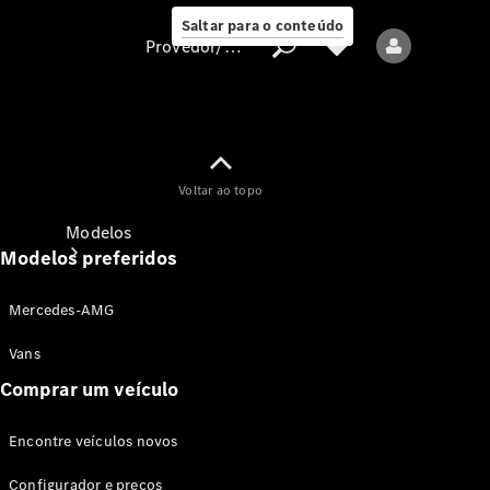
Saltar para o conteúdo
Provedor/proteção de dados
Provedor/proteção
Voltar ao topo
de dados
Modelos
Modelos preferidos
Mercedes-AMG
Vans
Comprar um veículo
Todos os modelos
Encontre veículos novos
Modelos elétricos
Configurador e preços