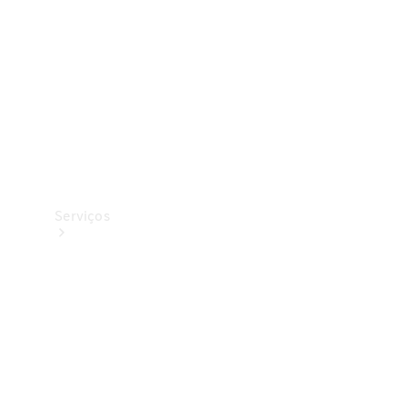
Originais
Coleção
Serviços
Todos os
serviços