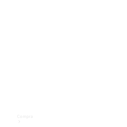
Configurador
Test drive
Showroom Online
Compra