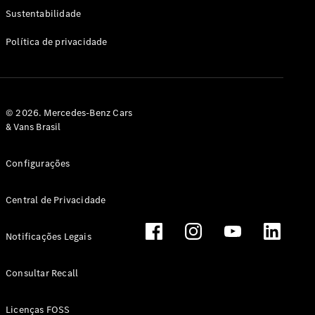
Classe G
Sustentabilidade
Configurador
Política de privacidade
Test drive
Showroom
Online
Hatchback
© 2026. Mercedes-Benz Cars
& Vans Brasil
Configurações
Central de Privacidade
Classe A
Hatchback
Notificações Legais
Configurador
Test drive
Consultar Recall
Showroom
Online
Licenças FOSS