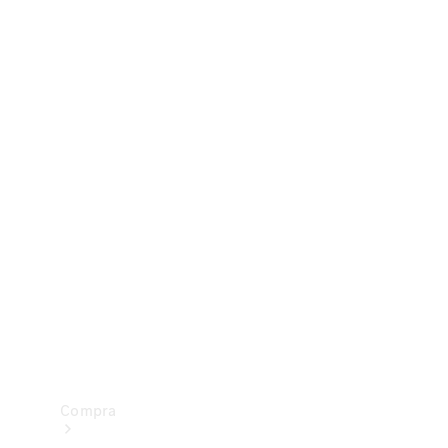
Configurador
Test drive
Showroom Online
Compra