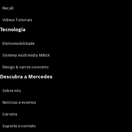
Configurador
Recall
Test drive
Showroom
Vídeos Tutoriais
Online
Tecnologia
SUV
Eletromobilidade
Sistema multimídia MBUX
Design & carros-conceito
Todos os
Descubra a Mercedes
SUVs
EQB
Elétrico
GLA
Sobre nós
GLB
Notícias e eventos
GLC
GLC Coupé
Carreira
GLE
GLE Coupé
Suporte e contato
GLS