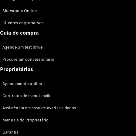
Modelos híbridos plug-in
Showroom Online
Sedans
Clientes corporativos
Guia de compra
Agende um test drive
Procure um concessionário
Todos os
Sedans
Proprietários
Classe C
Sedan
Agendamento online
EQE
Elétrico
Sedan
Contratos de manutenção
Classe E
Sedan
Assistência em caso de avarias e danos
Classe S
Sedan
Manuais do Proprietário
Longo
Garantia