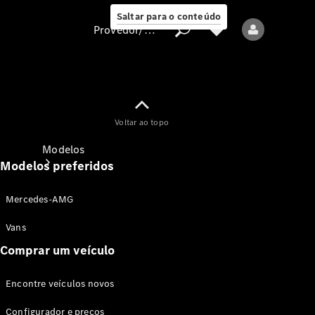
Saltar para o conteúdo
Provedor/proteção de dados
Provedor/proteção
Voltar ao topo
de dados
Modelos
Modelos preferidos
Mercedes-AMG
Vans
Comprar um veículo
Todos os modelos
Encontre veículos novos
Modelos elétricos
Configurador e preços