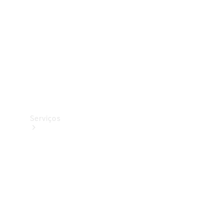
Originais
Coleção
Serviços
Todos os
serviços