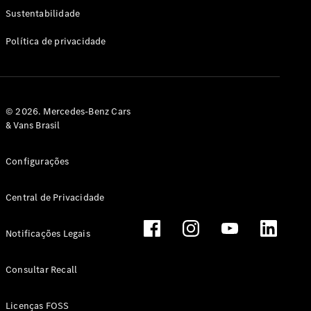
Classe G
Sustentabilidade
Configurador
Política de privacidade
Test drive
Showroom
Online
Hatchback
© 2026. Mercedes-Benz Cars
& Vans Brasil
Configurações
Central de Privacidade
Classe A
Hatchback
Notificações Legais
Configurador
Test drive
Consultar Recall
Showroom
Online
Licenças FOSS