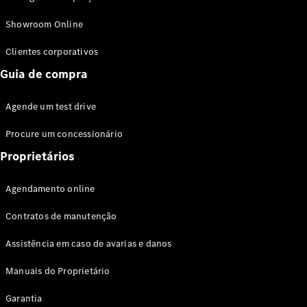
Modelos híbridos plug-in
Showroom Online
Sedans
Clientes corporativos
Guia de compra
Agende um test drive
Procure um concessionário
Todos os
Sedans
Proprietários
Classe C
Sedan
Agendamento online
EQE
Elétrico
Sedan
Contratos de manutenção
Classe E
Sedan
Assistência em caso de avarias e danos
Classe S
Sedan
Manuais do Proprietário
Longo
Garantia