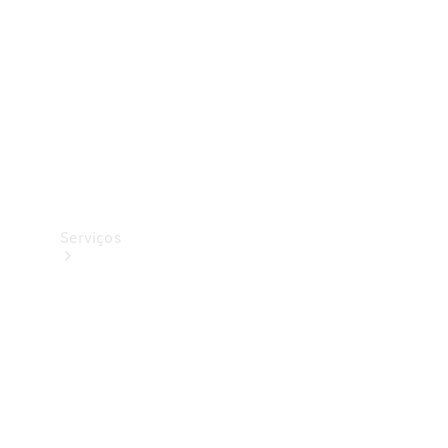
Originais
Coleção
Serviços
Todos os
serviços