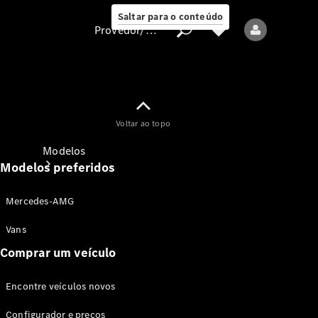
Saltar para o conteúdo
Provedor/proteção de dados
Provedor/proteção
Voltar ao topo
de dados
Modelos
Modelos preferidos
Mercedes-AMG
Vans
Comprar um veículo
Todos os modelos
Encontre veículos novos
Modelos elétricos
Configurador e preços