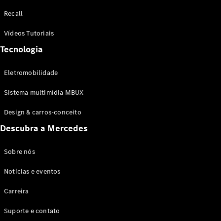
Configurador
Recall
Test drive
Showroom
Vídeos Tutoriais
Online
Tecnologia
SUV
Eletromobilidade
Sistema multimídia MBUX
Design & carros-conceito
Todos os
Descubra a Mercedes
SUVs
EQB
Elétrico
GLA
Sobre nós
GLB
Notícias e eventos
GLC
GLC Coupé
Carreira
GLE
GLE Coupé
Suporte e contato
GLS