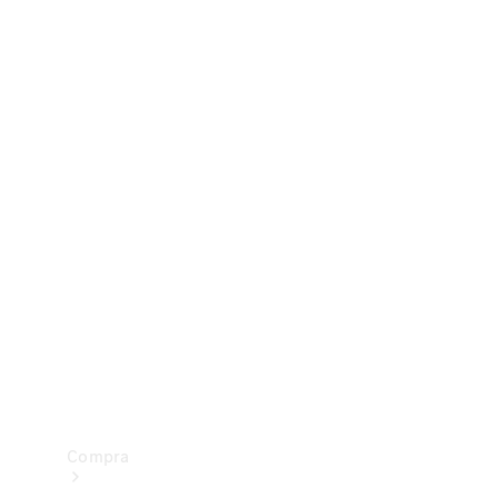
Configurador
Test drive
Showroom Online
Compra