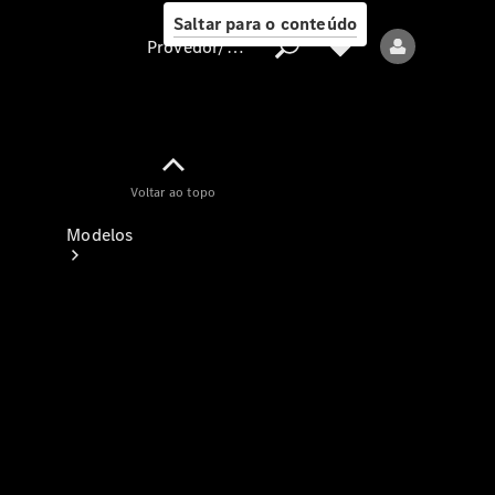
Saltar para o conteúdo
Provedor/proteção de dados
Provedor/proteção
Voltar ao topo
de dados
Modelos
Todos os modelos
Modelos elétricos