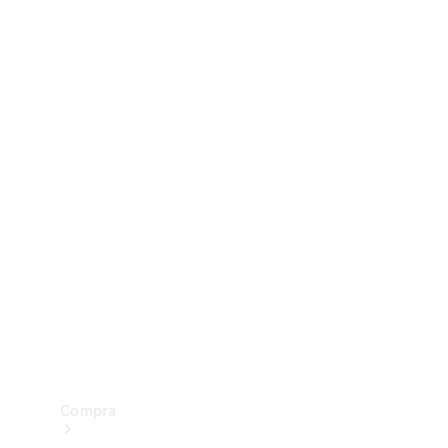
Configurador
Test drive
Showroom Online
Compra