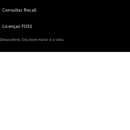
Consultar Recall
Licenças FOSS
Desacelere. Seu bem maior é a vida.