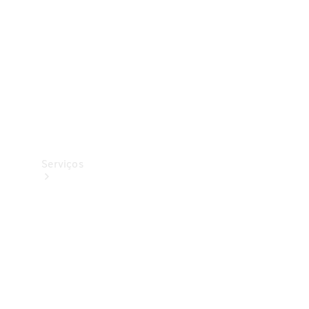
Originais
Coleção
Serviços
Todos os
serviços