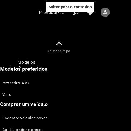
Saltar para o conteúdo
Provedor/proteção de dados
Provedor/proteção
Voltar ao topo
de dados
Modelos
Modelos preferidos
Mercedes-AMG
Vans
Comprar um veículo
Todos os modelos
Encontre veículos novos
Modelos elétricos
Configurador e preços