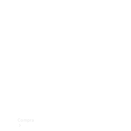
Configurador
Test drive
Showroom Online
Compra