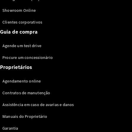
Modelos híbridos plug-in
Showroom Online
Sedans
Clientes corporativos
Guia de compra
Agende um test drive
Procure um concessionário
Todos os
Sedans
Proprietários
Classe C
Sedan
Agendamento online
EQE
Elétrico
Sedan
Contratos de manutenção
Classe E
Sedan
Assistência em caso de avarias e danos
Classe S
Sedan
Manuais do Proprietário
Longo
Garantia