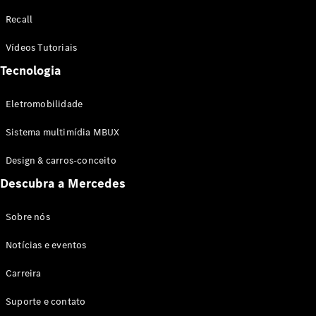
Configurador
Recall
Test drive
Showroom
Vídeos Tutoriais
Online
Tecnologia
SUV
Eletromobilidade
Sistema multimídia MBUX
Design & carros-conceito
Todos os
Descubra a Mercedes
SUVs
EQB
Elétrico
GLA
Sobre nós
GLB
Notícias e eventos
GLC
GLC Coupé
Carreira
GLE
GLE Coupé
Suporte e contato
GLS