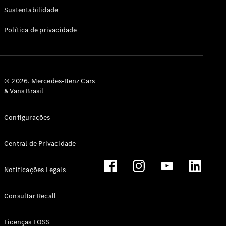
Classe G
Sustentabilidade
Configurador
Política de privacidade
Test drive
Showroom
Online
Hatchback
© 2026. Mercedes-Benz Cars
& Vans Brasil
Configurações
Central de Privacidade
Classe A
Hatchback
Notificações Legais
Configurador
Test drive
Consultar Recall
Showroom
Online
Licenças FOSS