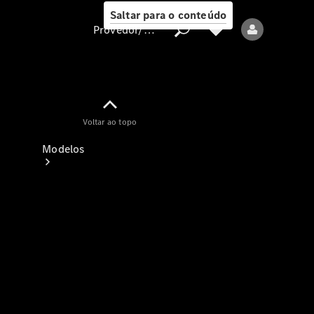
Saltar para o conteúdo
Provedor/proteção de dados
Provedor/proteção
Voltar ao topo
de dados
Modelos
Todos os modelos
Modelos elétricos