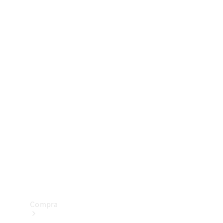
Configurador
Test drive
Showroom Online
Compra