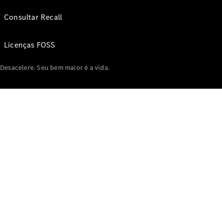
Consultar Recall
Licenças FOSS
Desacelere. Seu bem maior é a vida.