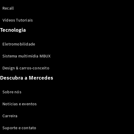
Configurador
Recall
Test drive
Showroom
Vídeos Tutoriais
Online
Tecnologia
SUV
Eletromobilidade
Sistema multimídia MBUX
Design & carros-conceito
Todos os
Descubra a Mercedes
SUVs
EQB
Elétrico
GLA
Sobre nós
GLB
Notícias e eventos
GLC
GLC Coupé
Carreira
GLE
GLE Coupé
Suporte e contato
GLS