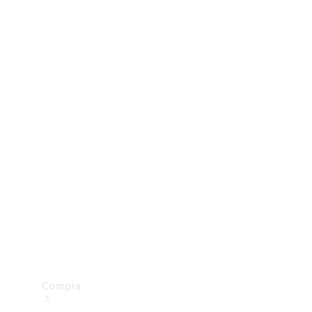
Configurador
Test drive
Showroom Online
Compra