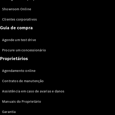
Modelos híbridos plug-in
Showroom Online
Sedans
Clientes corporativos
Guia de compra
Agende um test drive
Procure um concessionário
Todos os
Sedans
Proprietários
Classe C
Sedan
Agendamento online
EQE
Elétrico
Sedan
Contratos de manutenção
Classe E
Sedan
Assistência em caso de avarias e danos
Classe S
Sedan
Manuais do Proprietário
Longo
Garantia