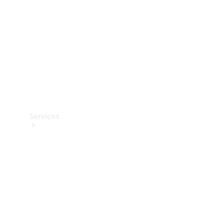
Originais
Coleção
Serviços
Todos os
serviços