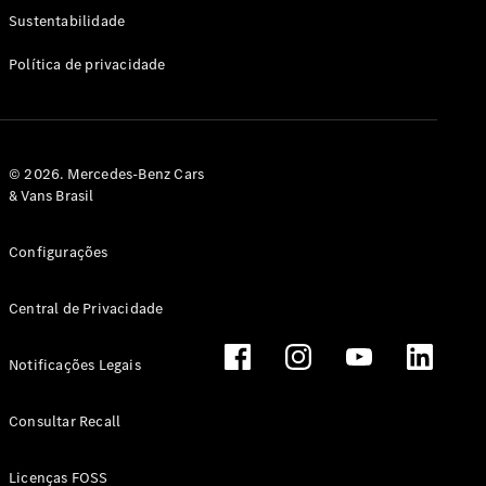
Classe G
Sustentabilidade
Configurador
Política de privacidade
Test drive
Showroom
Online
Hatchback
© 2026. Mercedes-Benz Cars
& Vans Brasil
Configurações
Central de Privacidade
Classe A
Hatchback
Notificações Legais
Configurador
Test drive
Consultar Recall
Showroom
Online
Licenças FOSS