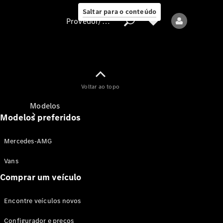
Saltar para o conteúdo
Provedor/proteção de dados
Provedor/proteção
Voltar ao topo
de dados
Modelos
Modelos preferidos
Mercedes-AMG
Vans
Comprar um veículo
Todos os modelos
Encontre veículos novos
Modelos elétricos
Configurador e preços