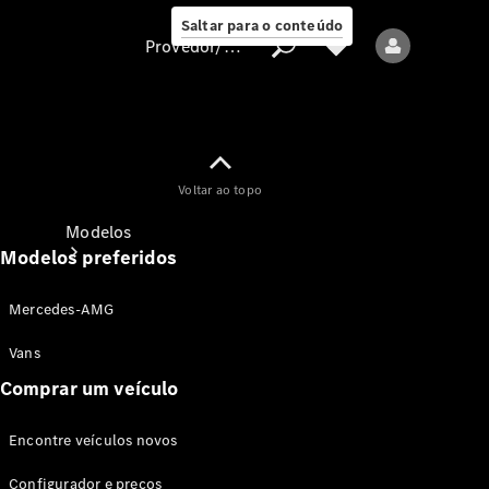
Saltar para o conteúdo
Provedor/proteção de dados
Provedor/proteção
Voltar ao topo
de dados
Modelos
Modelos preferidos
Mercedes-AMG
Vans
Comprar um veículo
Todos os modelos
Encontre veículos novos
Modelos elétricos
Configurador e preços