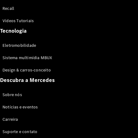
Configurador
Recall
Test drive
Showroom
Vídeos Tutoriais
Online
Tecnologia
SUV
Eletromobilidade
Sistema multimídia MBUX
Design & carros-conceito
Todos os
Descubra a Mercedes
SUVs
EQB
Elétrico
GLA
Sobre nós
GLB
Notícias e eventos
GLC
GLC Coupé
Carreira
GLE
GLE Coupé
Suporte e contato
GLS