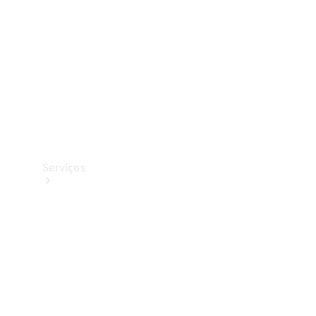
Originais
Coleção
Serviços
Todos os
serviços