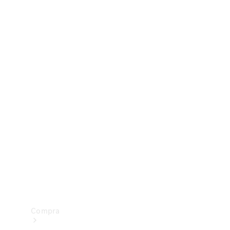
Configurador
Test drive
Showroom Online
Compra