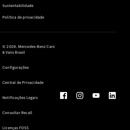
Classe G
Sustentabilidade
Configurador
Política de privacidade
Test drive
Showroom
Online
Hatchback
© 2026. Mercedes-Benz Cars
& Vans Brasil
Configurações
Central de Privacidade
Classe A
Hatchback
Notificações Legais
Configurador
Test drive
Consultar Recall
Showroom
Online
Licenças FOSS