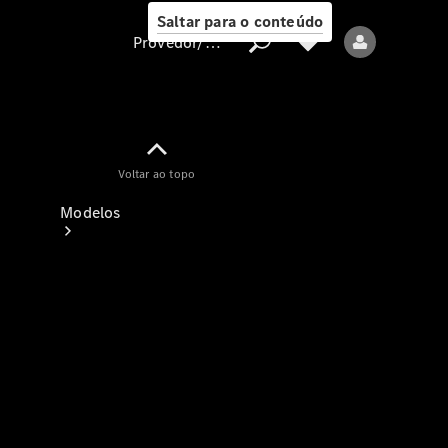
Saltar para o conteúdo
Provedor/proteção de dados
Provedor/proteção
Voltar ao topo
de dados
Modelos
Todos os modelos
Modelos elétricos