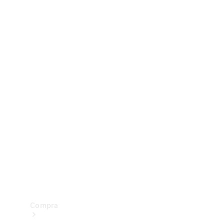
Configurador
Test drive
Showroom Online
Compra