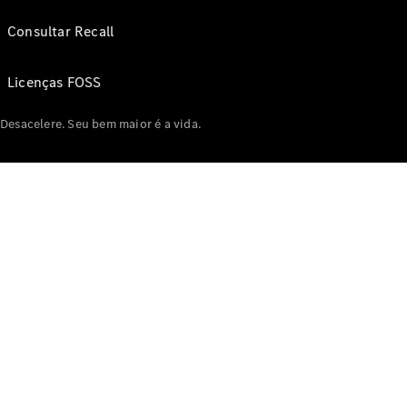
Consultar Recall
Licenças FOSS
Desacelere. Seu bem maior é a vida.