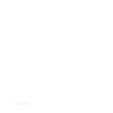
Configurador
Test drive
Showroom Online
Compra