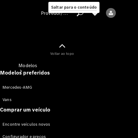
Saltar para o conteúdo
Provedor/proteção de dados
Provedor/proteção
Voltar ao topo
de dados
Modelos
Modelos preferidos
Mercedes-AMG
Vans
Comprar um veículo
Todos os modelos
Encontre veículos novos
Modelos elétricos
Configurador e preços