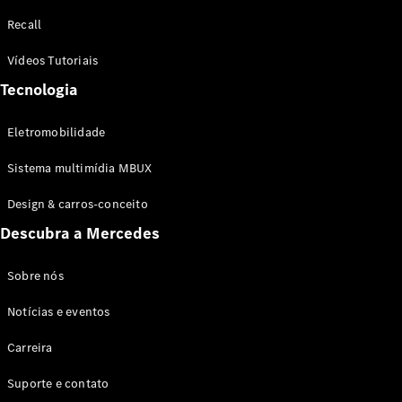
Configurador
Recall
Test drive
Showroom
Vídeos Tutoriais
Online
Tecnologia
SUV
Eletromobilidade
Sistema multimídia MBUX
Design & carros-conceito
Todos os
Descubra a Mercedes
SUVs
EQB
Elétrico
GLA
Sobre nós
GLB
Notícias e eventos
GLC
GLC Coupé
Carreira
GLE
GLE Coupé
Suporte e contato
GLS