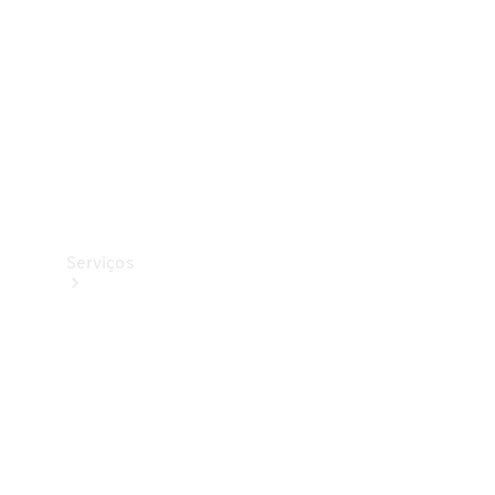
Originais
Coleção
Serviços
Todos os
serviços