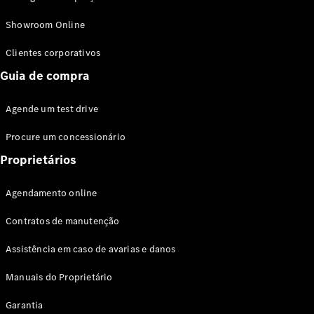
Modelos híbridos plug-in
Showroom Online
Sedans
Clientes corporativos
Guia de compra
Agende um test drive
Procure um concessionário
Todos os
Sedans
Proprietários
Classe C
Sedan
Agendamento online
EQE
Elétrico
Sedan
Contratos de manutenção
Classe E
Sedan
Assistência em caso de avarias e danos
Classe S
Sedan
Manuais do Proprietário
Longo
Garantia