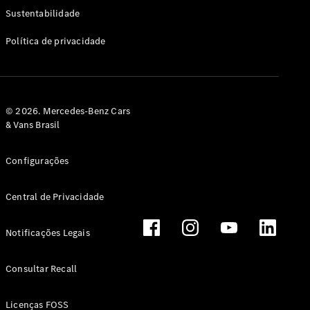
Classe G
Sustentabilidade
Configurador
Política de privacidade
Test drive
Showroom
Online
Hatchback
© 2026. Mercedes-Benz Cars
& Vans Brasil
Configurações
Central de Privacidade
Classe A
Hatchback
Notificações Legais
Configurador
Test drive
Consultar Recall
Showroom
Online
Licenças FOSS