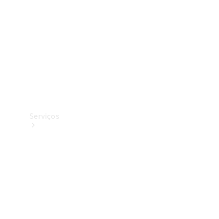
Originais
Coleção
Serviços
Todos os
serviços