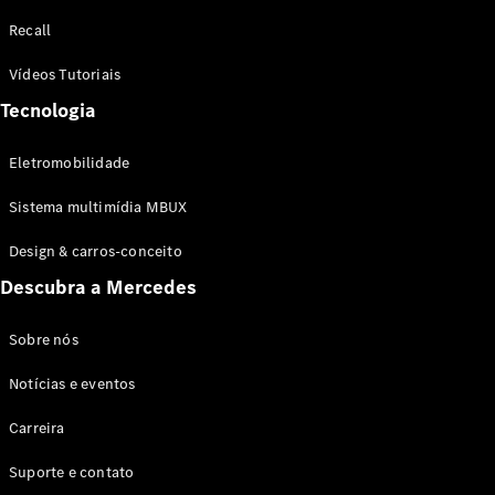
Configurador
Recall
Test drive
Showroom
Vídeos Tutoriais
Online
Tecnologia
SUV
Eletromobilidade
Sistema multimídia MBUX
Design & carros-conceito
Todos os
Descubra a Mercedes
SUVs
EQB
Elétrico
GLA
Sobre nós
GLB
Notícias e eventos
GLC
GLC Coupé
Carreira
GLE
GLE Coupé
Suporte e contato
GLS