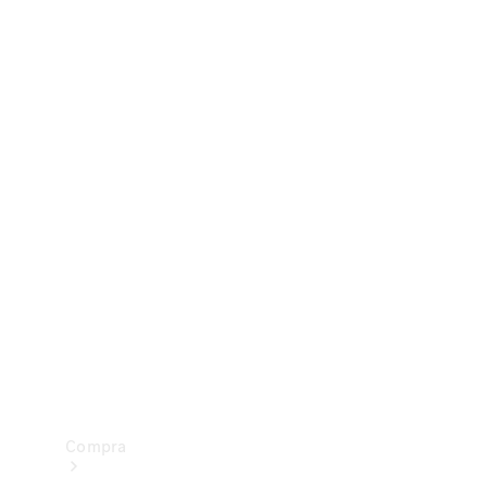
Configurador
Test drive
Showroom Online
Compra