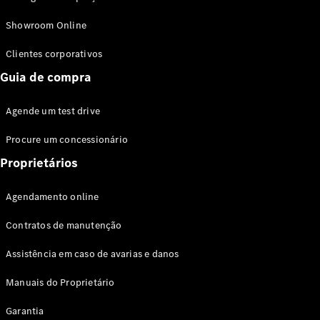
Modelos híbridos plug-in
Showroom Online
Sedans
Clientes corporativos
Guia de compra
Agende um test drive
Procure um concessionário
Todos os
Sedans
Proprietários
Classe C
Sedan
Agendamento online
EQE
Elétrico
Sedan
Contratos de manutenção
Classe E
Sedan
Assistência em caso de avarias e danos
Classe S
Sedan
Manuais do Proprietário
Longo
Garantia