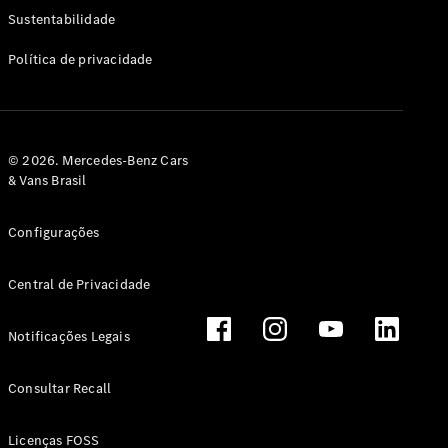
Classe G
Sustentabilidade
Configurador
Política de privacidade
Test drive
Showroom
Online
Hatchback
© 2026. Mercedes-Benz Cars
& Vans Brasil
Configurações
Central de Privacidade
Classe A
Hatchback
Notificações Legais
Configurador
Test drive
Consultar Recall
Showroom
Online
Licenças FOSS