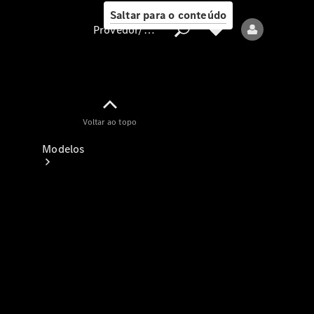
Saltar para o conteúdo
Provedor/proteção de dados
Provedor/proteção
Voltar ao topo
de dados
Modelos
Todos os modelos
Modelos elétricos