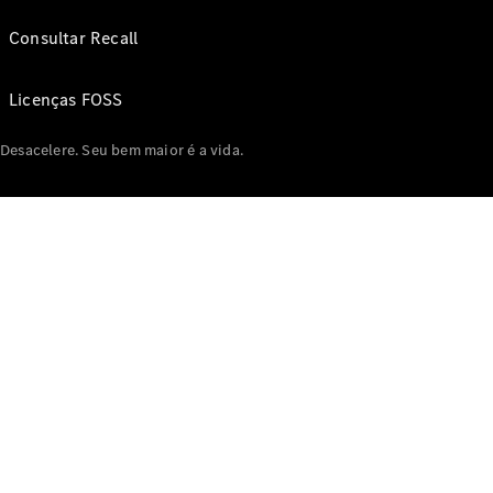
Consultar Recall
Licenças FOSS
Desacelere. Seu bem maior é a vida.