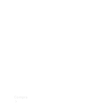
Configurador
Test drive
Showroom Online
Compra