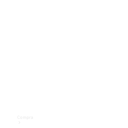
Configurador
Test drive
Showroom Online
Compra