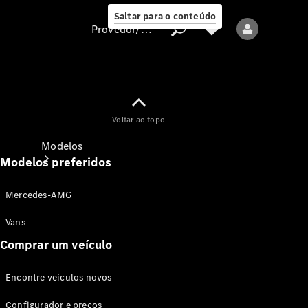
Saltar para o conteúdo
Provedor/proteção de dados
Provedor/proteção
Voltar ao topo
de dados
Modelos
Modelos preferidos
Mercedes-AMG
Vans
Comprar um veículo
Todos os modelos
Encontre veículos novos
Modelos elétricos
Configurador e preços