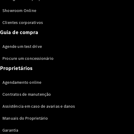
Modelos híbridos plug-in
Showroom Online
Sedans
Clientes corporativos
Guia de compra
Agende um test drive
Procure um concessionário
Todos os
Sedans
Proprietários
Classe C
Sedan
Agendamento online
EQE
Elétrico
Sedan
Contratos de manutenção
Classe E
Sedan
Assistência em caso de avarias e danos
Classe S
Sedan
Manuais do Proprietário
Longo
Garantia