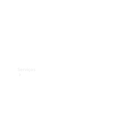
Originais
Coleção
Serviços
Todos os
serviços