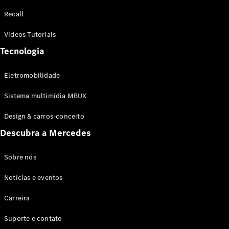
Configurador
Recall
Test drive
Showroom
Vídeos Tutoriais
Online
Tecnologia
SUV
Eletromobilidade
Sistema multimídia MBUX
Design & carros-conceito
Todos os
Descubra a Mercedes
SUVs
EQB
Elétrico
GLA
Sobre nós
GLB
Notícias e eventos
GLC
GLC Coupé
Carreira
GLE
GLE Coupé
Suporte e contato
GLS