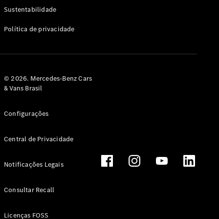
Classe G
Sustentabilidade
Configurador
Política de privacidade
Test drive
Showroom
Online
Hatchback
© 2026. Mercedes-Benz Cars
& Vans Brasil
Configurações
Central de Privacidade
Classe A
Hatchback
Notificações Legais
Configurador
Test drive
Consultar Recall
Showroom
Online
Licenças FOSS