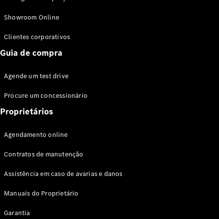
Modelos híbridos plug-in
Showroom Online
Sedans
Clientes corporativos
Guia de compra
Agende um test drive
Procure um concessionário
Todos os
Sedans
Proprietários
Classe C
Sedan
Agendamento online
EQE
Elétrico
Sedan
Contratos de manutenção
Classe E
Sedan
Assistência em caso de avarias e danos
Classe S
Sedan
Manuais do Proprietário
Longo
Garantia