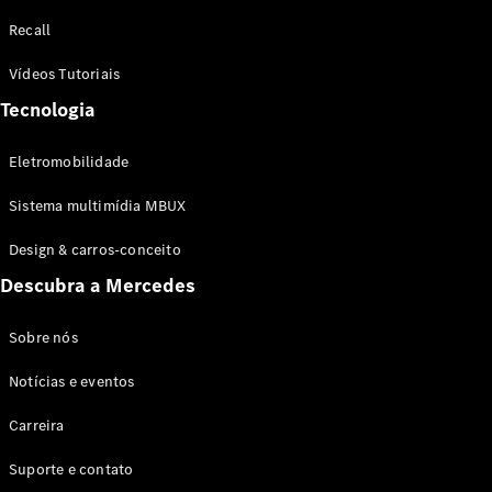
Configurador
Recall
Test drive
Showroom
Vídeos Tutoriais
Online
Tecnologia
SUV
Eletromobilidade
Sistema multimídia MBUX
Design & carros-conceito
Todos os
Descubra a Mercedes
SUVs
EQB
Elétrico
GLA
Sobre nós
GLB
Notícias e eventos
GLC
GLC Coupé
Carreira
GLE
GLE Coupé
Suporte e contato
GLS