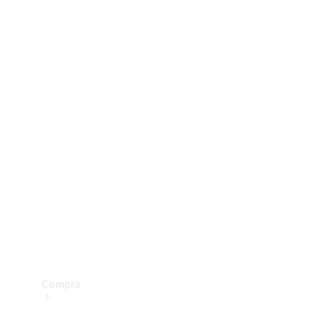
Configurador
Test drive
Showroom Online
Compra