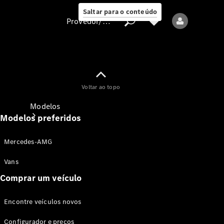
Saltar para o conteúdo
Provedor/proteção de dados
Provedor/proteção
Voltar ao topo
de dados
Modelos
Modelos preferidos
Mercedes-AMG
Vans
Comprar um veículo
Todos os modelos
Encontre veículos novos
Modelos elétricos
Configurador e preços