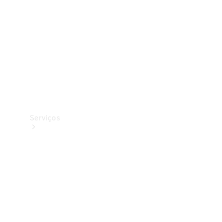
Originais
Coleção
Serviços
Todos os
serviços