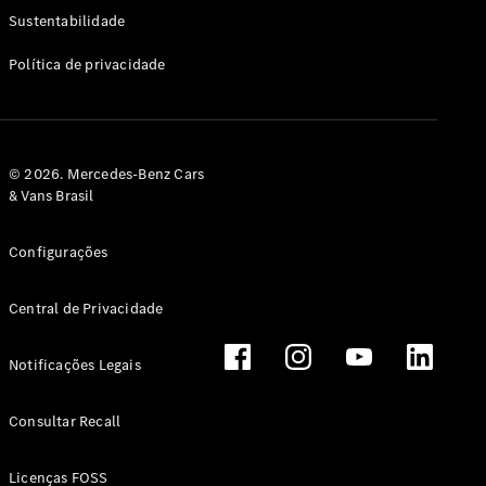
Classe G
Sustentabilidade
Configurador
Política de privacidade
Test drive
Showroom
Online
Hatchback
© 2026. Mercedes-Benz Cars
& Vans Brasil
Configurações
Central de Privacidade
Classe A
Hatchback
Notificações Legais
Configurador
Test drive
Consultar Recall
Showroom
Online
Licenças FOSS