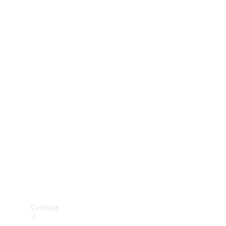
Configurador
Test drive
Showroom Online
Compra