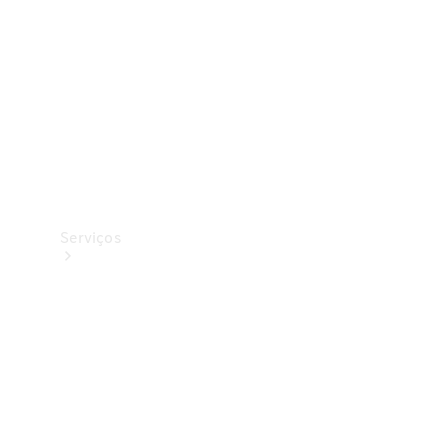
Originais
Coleção
Serviços
Todos os
serviços