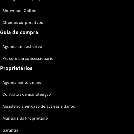
Modelos híbridos plug-in
Showroom Online
Sedans
Clientes corporativos
Guia de compra
Agende um test drive
Procure um concessionário
Todos os
Sedans
Proprietários
Classe C
Sedan
Agendamento online
EQE
Elétrico
Sedan
Contratos de manutenção
Classe E
Sedan
Assistência em caso de avarias e danos
Classe S
Sedan
Manuais do Proprietário
Longo
Garantia