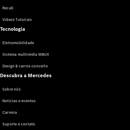
Configurador
Recall
Test drive
Showroom
Vídeos Tutoriais
Online
Tecnologia
SUV
Eletromobilidade
Sistema multimídia MBUX
Design & carros-conceito
Todos os
Descubra a Mercedes
SUVs
EQB
Elétrico
GLA
Sobre nós
GLB
Notícias e eventos
GLC
GLC Coupé
Carreira
GLE
GLE Coupé
Suporte e contato
GLS