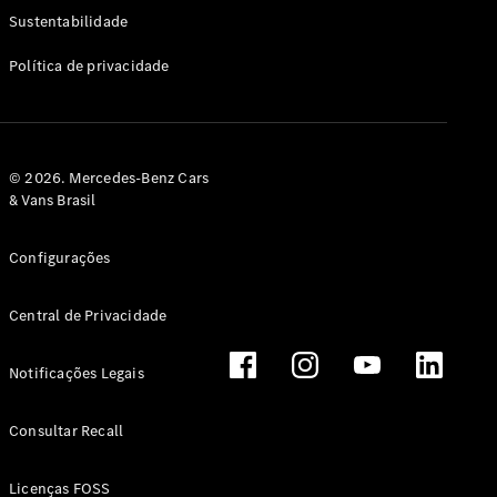
Classe G
Sustentabilidade
Configurador
Política de privacidade
Test drive
Showroom
Online
Hatchback
© 2026. Mercedes-Benz Cars
& Vans Brasil
Configurações
Central de Privacidade
Classe A
Hatchback
Notificações Legais
Configurador
Test drive
Consultar Recall
Showroom
Online
Licenças FOSS