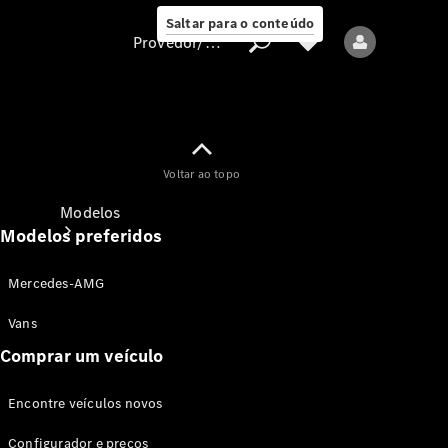
Saltar para o conteúdo
Provedor/proteção de dados
Provedor/proteção
Voltar ao topo
de dados
Modelos
Modelos preferidos
Mercedes-AMG
Vans
Comprar um veículo
Todos os modelos
Encontre veículos novos
Modelos elétricos
Configurador e preços