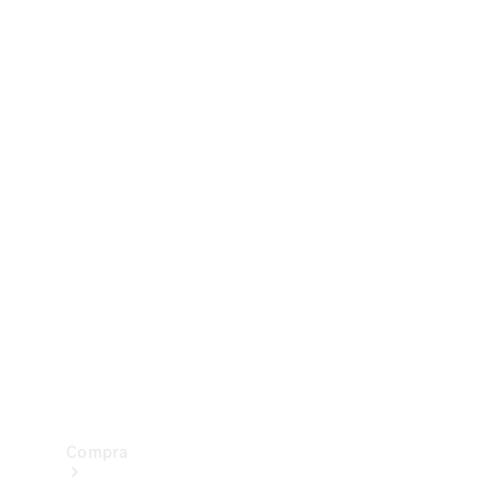
Configurador
Test drive
Showroom Online
Compra