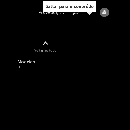
Saltar para o conteúdo
Provedor/proteção de dados
Provedor/proteção
Voltar ao topo
de dados
Modelos
Todos os modelos
Modelos elétricos