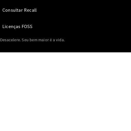
Consultar Recall
Licenças FOSS
Desacelere. Seu bem maior é a vida.