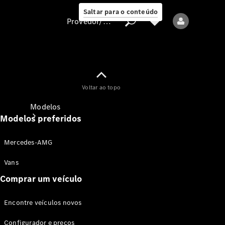
Saltar para o conteúdo
Provedor/proteção de dados
Provedor/proteção
Voltar ao topo
de dados
Modelos
Modelos preferidos
Mercedes-AMG
Vans
Comprar um veículo
Todos os modelos
Encontre veículos novos
Modelos elétricos
Configurador e preços