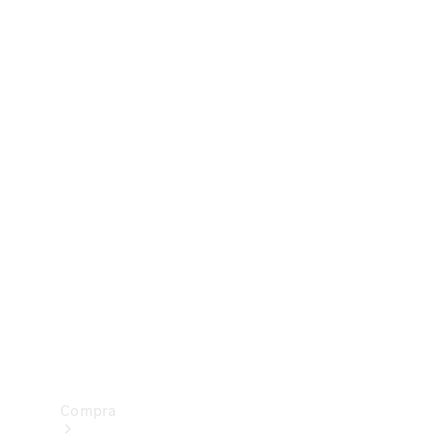
Configurador
Test drive
Showroom Online
Compra