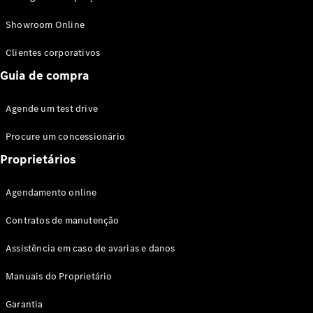
Modelos híbridos plug-in
Showroom Online
Sedans
Clientes corporativos
Guia de compra
Agende um test drive
Procure um concessionário
Todos os
Sedans
Proprietários
Classe C
Sedan
Agendamento online
EQE
Elétrico
Sedan
Contratos de manutenção
Classe E
Sedan
Assistência em caso de avarias e danos
Classe S
Sedan
Manuais do Proprietário
Longo
Garantia