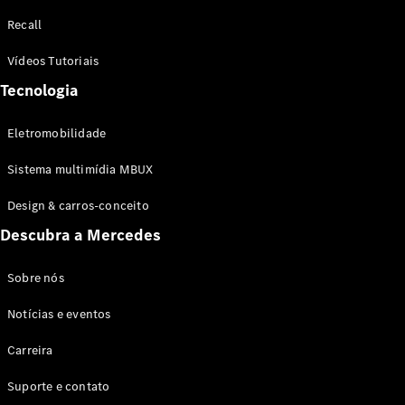
Configurador
Recall
Test drive
Showroom
Vídeos Tutoriais
Online
Tecnologia
SUV
Eletromobilidade
Sistema multimídia MBUX
Design & carros-conceito
Todos os
Descubra a Mercedes
SUVs
EQB
Elétrico
GLA
Sobre nós
GLB
Notícias e eventos
GLC
GLC Coupé
Carreira
GLE
GLE Coupé
Suporte e contato
GLS