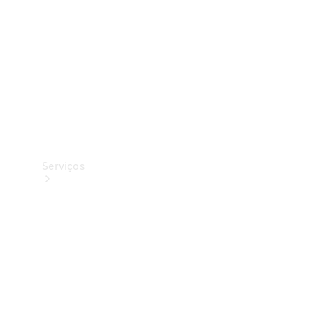
Originais
Coleção
Serviços
Todos os
serviços