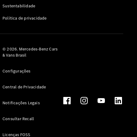
Classe G
Sustentabilidade
Configurador
Política de privacidade
Test drive
Showroom
Online
Hatchback
© 2026. Mercedes-Benz Cars
& Vans Brasil
Configurações
Central de Privacidade
Classe A
Hatchback
Notificações Legais
Configurador
Test drive
Consultar Recall
Showroom
Online
Licenças FOSS