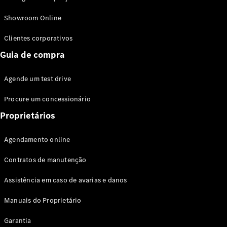
Modelos híbridos plug-in
Showroom Online
Sedans
Clientes corporativos
Guia de compra
Agende um test drive
Procure um concessionário
Todos os
Sedans
Proprietários
Classe C
Sedan
Agendamento online
EQE
Elétrico
Sedan
Contratos de manutenção
Classe E
Sedan
Assistência em caso de avarias e danos
Classe S
Sedan
Manuais do Proprietário
Longo
Garantia