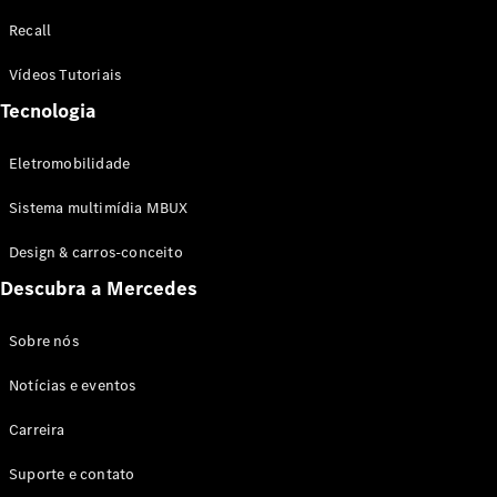
Configurador
Recall
Test drive
Showroom
Vídeos Tutoriais
Online
Tecnologia
SUV
Eletromobilidade
Sistema multimídia MBUX
Design & carros-conceito
Todos os
Descubra a Mercedes
SUVs
EQB
Elétrico
GLA
Sobre nós
GLB
Notícias e eventos
GLC
GLC Coupé
Carreira
GLE
GLE Coupé
Suporte e contato
GLS