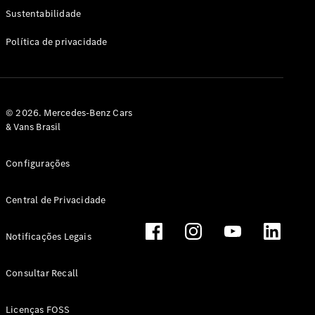
Classe G
Sustentabilidade
Configurador
Política de privacidade
Test drive
Showroom
Online
Hatchback
© 2026. Mercedes-Benz Cars
& Vans Brasil
Configurações
Central de Privacidade
Classe A
Hatchback
Notificações Legais
Configurador
Test drive
Consultar Recall
Showroom
Online
Licenças FOSS