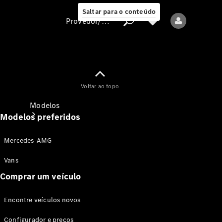
Saltar para o conteúdo
Provedor/proteção de dados
Provedor/proteção
Voltar ao topo
de dados
Modelos
Modelos preferidos
Mercedes-AMG
Vans
Comprar um veículo
Todos os modelos
Encontre veículos novos
Modelos elétricos
Configurador e preços