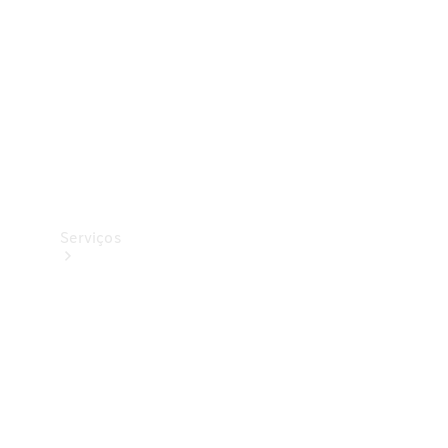
Originais
Coleção
Serviços
Todos os
serviços