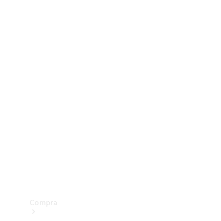
Configurador
Test drive
Showroom Online
Compra