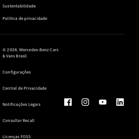
Classe G
Sustentabilidade
Configurador
Política de privacidade
Test drive
Showroom
Online
Hatchback
© 2026. Mercedes-Benz Cars
& Vans Brasil
Configurações
Central de Privacidade
Classe A
Hatchback
Notificações Legais
Configurador
Test drive
Consultar Recall
Showroom
Online
Licenças FOSS