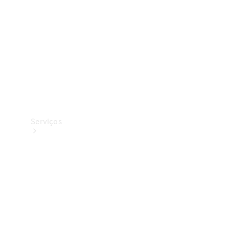
Originais
Coleção
Serviços
Todos os
serviços