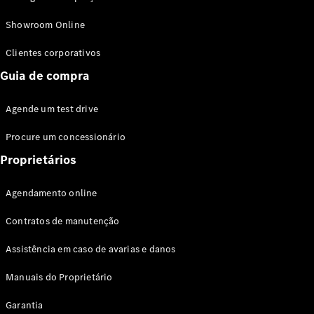
Modelos híbridos plug-in
Showroom Online
Sedans
Clientes corporativos
Guia de compra
Agende um test drive
Procure um concessionário
Todos os
Sedans
Proprietários
Classe C
Sedan
Agendamento online
EQE
Elétrico
Sedan
Contratos de manutenção
Classe E
Sedan
Assistência em caso de avarias e danos
Classe S
Sedan
Manuais do Proprietário
Longo
Garantia