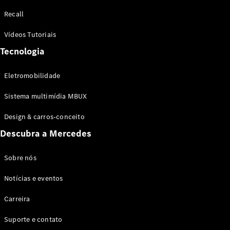
Configurador
Recall
Test drive
Showroom
Vídeos Tutoriais
Online
Tecnologia
SUV
Eletromobilidade
Sistema multimídia MBUX
Design & carros-conceito
Todos os
Descubra a Mercedes
SUVs
EQB
Elétrico
GLA
Sobre nós
GLB
Notícias e eventos
GLC
GLC Coupé
Carreira
GLE
GLE Coupé
Suporte e contato
GLS