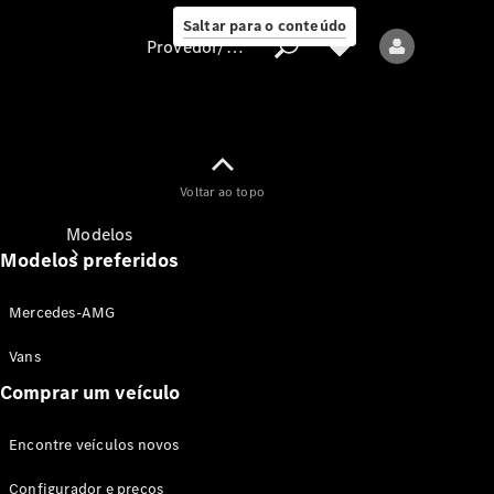
Saltar para o conteúdo
Provedor/proteção de dados
Provedor/proteção
Voltar ao topo
de dados
Modelos
Modelos preferidos
Mercedes-AMG
Vans
Comprar um veículo
Todos os modelos
Encontre veículos novos
Modelos elétricos
Configurador e preços