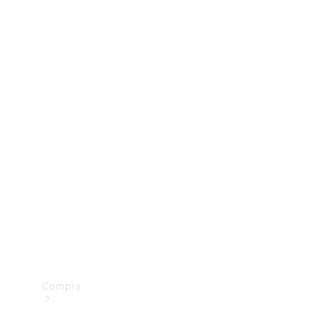
Configurador
Test drive
Showroom Online
Compra