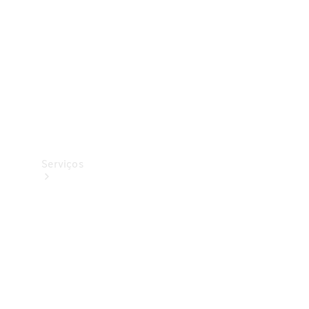
Originais
Coleção
Serviços
Todos os
serviços