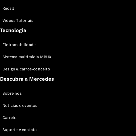
Configurador
Recall
Test drive
Showroom
Vídeos Tutoriais
Online
Tecnologia
SUV
Eletromobilidade
Sistema multimídia MBUX
Design & carros-conceito
Todos os
Descubra a Mercedes
SUVs
EQB
Elétrico
GLA
Sobre nós
GLB
Notícias e eventos
GLC
GLC Coupé
Carreira
GLE
GLE Coupé
Suporte e contato
GLS