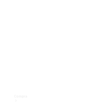
Configurador
Test drive
Showroom Online
Compra