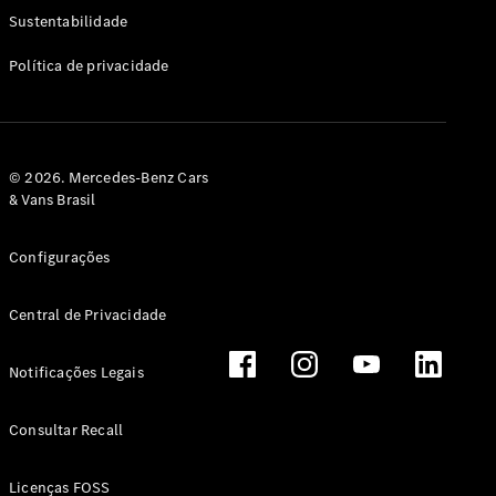
Classe G
Sustentabilidade
Configurador
Política de privacidade
Test drive
Showroom
Online
Hatchback
© 2026. Mercedes-Benz Cars
& Vans Brasil
Configurações
Central de Privacidade
Classe A
Hatchback
Notificações Legais
Configurador
Test drive
Consultar Recall
Showroom
Online
Licenças FOSS