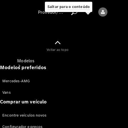
Saltar para o conteúdo
Provedor/proteção de dados
Provedor/proteção
Voltar ao topo
de dados
Modelos
Modelos preferidos
Mercedes-AMG
Vans
Comprar um veículo
Todos os modelos
Encontre veículos novos
Modelos elétricos
Configurador e preços