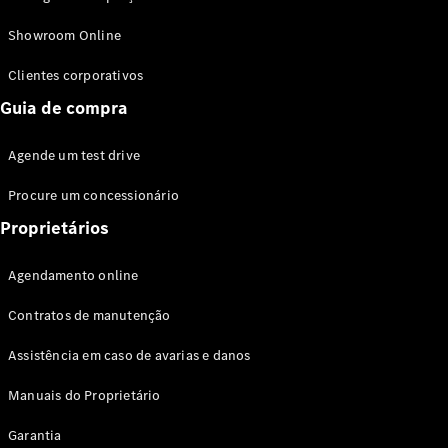
Modelos híbridos plug-in
Showroom Online
Sedans
Clientes corporativos
Guia de compra
Agende um test drive
Procure um concessionário
Todos os
Sedans
Proprietários
Classe C
Sedan
Agendamento online
EQE
Elétrico
Sedan
Contratos de manutenção
Classe E
Sedan
Assistência em caso de avarias e danos
Classe S
Sedan
Manuais do Proprietário
Longo
Garantia