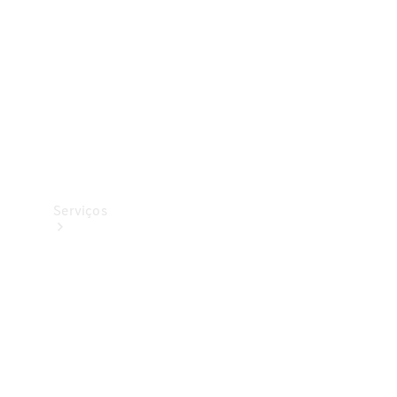
Originais
Coleção
Serviços
Todos os
serviços