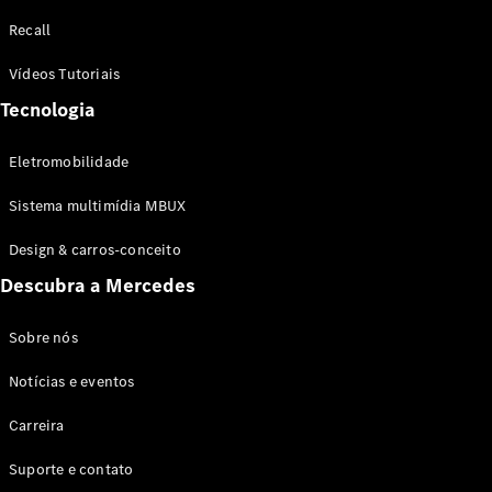
Configurador
Recall
Test drive
Showroom
Vídeos Tutoriais
Online
Tecnologia
SUV
Eletromobilidade
Sistema multimídia MBUX
Design & carros-conceito
Todos os
Descubra a Mercedes
SUVs
EQB
Elétrico
GLA
Sobre nós
GLB
Notícias e eventos
GLC
GLC Coupé
Carreira
GLE
GLE Coupé
Suporte e contato
GLS