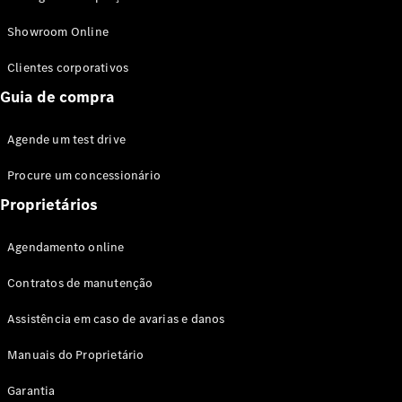
Modelos híbridos plug-in
Showroom Online
Sedans
Clientes corporativos
Guia de compra
Agende um test drive
Procure um concessionário
Todos os
Sedans
Proprietários
Classe C
Sedan
Agendamento online
EQE
Elétrico
Sedan
Contratos de manutenção
Classe E
Sedan
Assistência em caso de avarias e danos
Classe S
Sedan
Manuais do Proprietário
Longo
Garantia