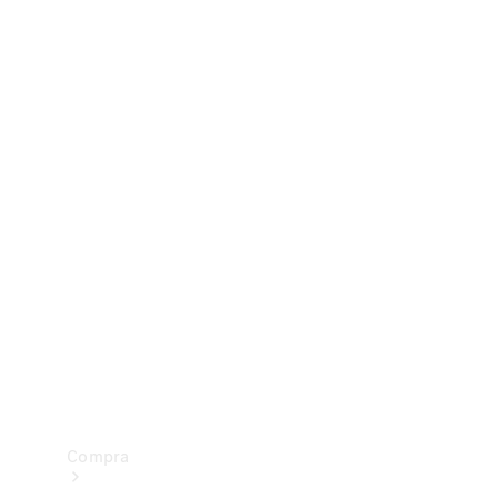
Configurador
Test drive
Showroom Online
Compra