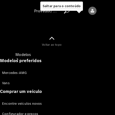
Saltar para o conteúdo
Provedor/proteção de dados
Provedor/proteção
Voltar ao topo
de dados
Modelos
Modelos preferidos
Mercedes-AMG
Vans
Comprar um veículo
Todos os modelos
Encontre veículos novos
Modelos elétricos
Configurador e preços