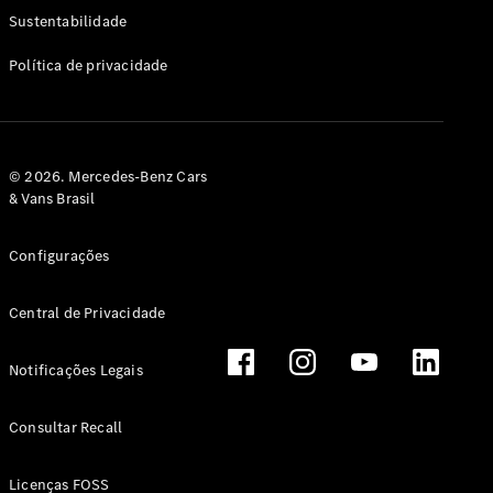
Classe G
Sustentabilidade
Configurador
Política de privacidade
Test drive
Showroom
Online
Hatchback
© 2026. Mercedes-Benz Cars
& Vans Brasil
Configurações
Central de Privacidade
Classe A
Hatchback
Notificações Legais
Configurador
Test drive
Consultar Recall
Showroom
Online
Licenças FOSS