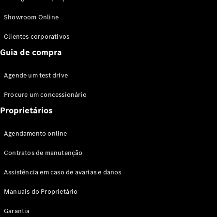
Modelos híbridos plug-in
Showroom Online
Sedans
Clientes corporativos
Guia de compra
Agende um test drive
Procure um concessionário
Todos os
Sedans
Proprietários
Classe C
Sedan
Agendamento online
EQE
Elétrico
Sedan
Contratos de manutenção
Classe E
Sedan
Assistência em caso de avarias e danos
Classe S
Sedan
Manuais do Proprietário
Longo
Garantia