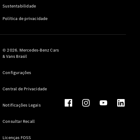
Classe G
Sustentabilidade
Configurador
Política de privacidade
Test drive
Showroom
Online
Hatchback
© 2026. Mercedes-Benz Cars
& Vans Brasil
Configurações
Central de Privacidade
Classe A
Hatchback
Notificações Legais
Configurador
Test drive
Consultar Recall
Showroom
Online
Licenças FOSS