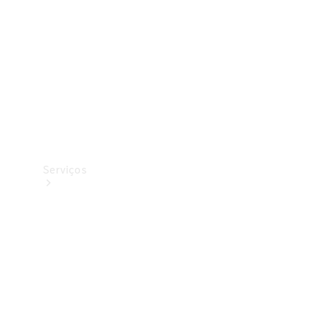
Originais
Coleção
Serviços
Todos os
serviços