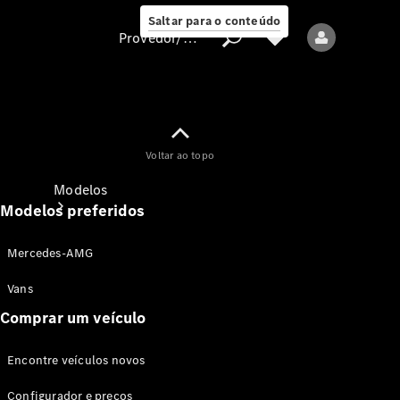
Saltar para o conteúdo
Provedor/proteção de dados
Provedor/proteção
Voltar ao topo
de dados
Modelos
Modelos preferidos
Mercedes-AMG
Vans
Comprar um veículo
Todos os modelos
Encontre veículos novos
Modelos elétricos
Configurador e preços