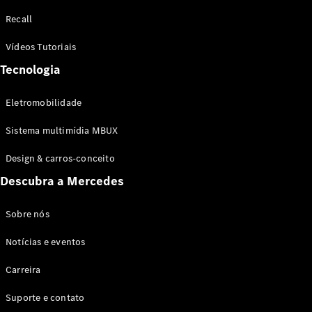
Configurador
Recall
Test drive
Showroom
Vídeos Tutoriais
Online
Tecnologia
SUV
Eletromobilidade
Sistema multimídia MBUX
Design & carros-conceito
Todos os
Descubra a Mercedes
SUVs
EQB
Elétrico
GLA
Sobre nós
GLB
Notícias e eventos
GLC
GLC Coupé
Carreira
GLE
GLE Coupé
Suporte e contato
GLS