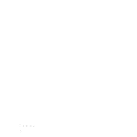
Configurador
Test drive
Showroom Online
Compra