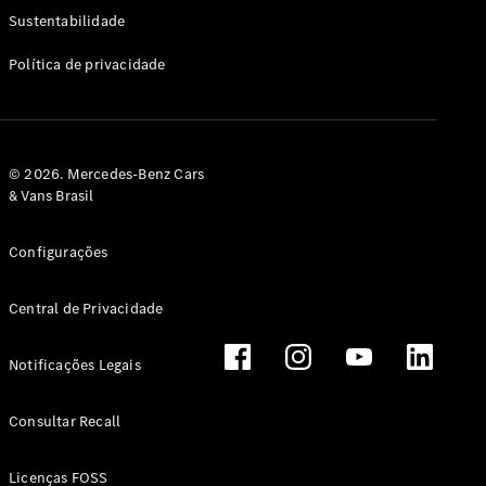
Classe G
Sustentabilidade
Configurador
Política de privacidade
Test drive
Showroom
Online
Hatchback
© 2026. Mercedes-Benz Cars
& Vans Brasil
Configurações
Central de Privacidade
Classe A
Hatchback
Notificações Legais
Configurador
Test drive
Consultar Recall
Showroom
Online
Licenças FOSS