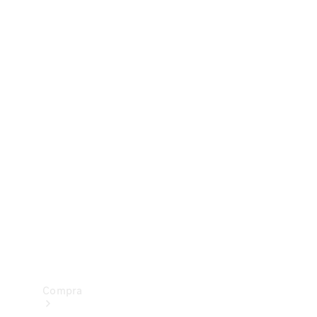
Configurador
Test drive
Showroom Online
Compra