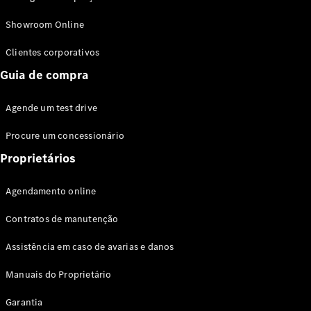
Modelos híbridos plug-in
Showroom Online
Sedans
Clientes corporativos
Guia de compra
Agende um test drive
Procure um concessionário
Todos os
Sedans
Proprietários
Classe C
Sedan
Agendamento online
EQE
Elétrico
Sedan
Contratos de manutenção
Classe E
Sedan
Assistência em caso de avarias e danos
Classe S
Sedan
Manuais do Proprietário
Longo
Garantia