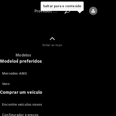
Saltar para o conteúdo
Provedor/proteção de dados
Provedor/proteção
Voltar ao topo
de dados
Modelos
Modelos preferidos
Mercedes-AMG
Vans
Comprar um veículo
Todos os modelos
Encontre veículos novos
Modelos elétricos
Configurador e preços