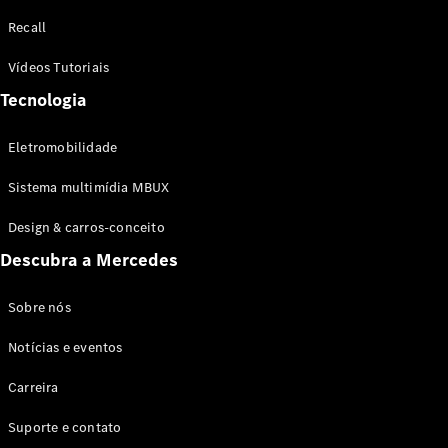
Configurador
Recall
Test drive
Showroom
Vídeos Tutoriais
Online
Tecnologia
SUV
Eletromobilidade
Sistema multimídia MBUX
Design & carros-conceito
Todos os
Descubra a Mercedes
SUVs
EQB
Elétrico
GLA
Sobre nós
GLB
Notícias e eventos
GLC
GLC Coupé
Carreira
GLE
GLE Coupé
Suporte e contato
GLS