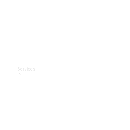
Originais
Coleção
Serviços
Todos os
serviços