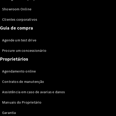
Modelos híbridos plug-in
Showroom Online
Sedans
Clientes corporativos
Guia de compra
Agende um test drive
Procure um concessionário
Todos os
Sedans
Proprietários
Classe C
Sedan
Agendamento online
EQE
Elétrico
Sedan
Contratos de manutenção
Classe E
Sedan
Assistência em caso de avarias e danos
Classe S
Sedan
Manuais do Proprietário
Longo
Garantia