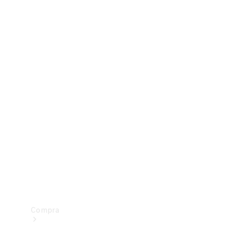
Configurador
Test drive
Showroom Online
Compra