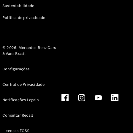
Classe G
Sustentabilidade
Configurador
Política de privacidade
Test drive
Showroom
Online
Hatchback
© 2026. Mercedes-Benz Cars
& Vans Brasil
Configurações
Central de Privacidade
Classe A
Hatchback
Notificações Legais
Configurador
Test drive
Consultar Recall
Showroom
Online
Licenças FOSS