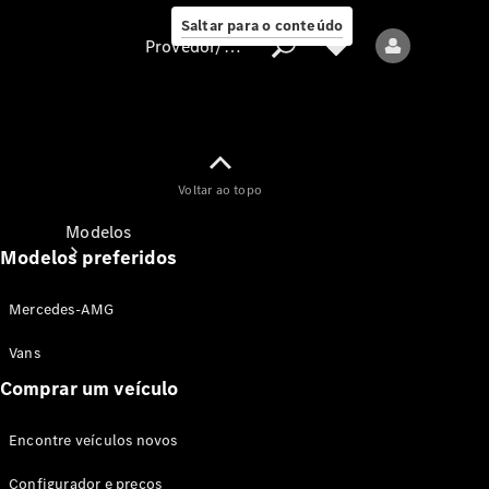
Saltar para o conteúdo
Provedor/proteção de dados
Provedor/proteção
Voltar ao topo
de dados
Modelos
Modelos preferidos
Mercedes-AMG
Vans
Comprar um veículo
Todos os modelos
Encontre veículos novos
Modelos elétricos
Configurador e preços