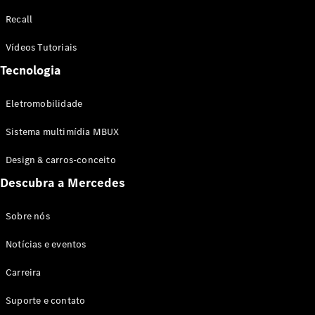
Configurador
Recall
Test drive
Showroom
Vídeos Tutoriais
Online
Tecnologia
SUV
Eletromobilidade
Sistema multimídia MBUX
Design & carros-conceito
Todos os
Descubra a Mercedes
SUVs
EQB
Elétrico
GLA
Sobre nós
GLB
Notícias e eventos
GLC
GLC Coupé
Carreira
GLE
GLE Coupé
Suporte e contato
GLS