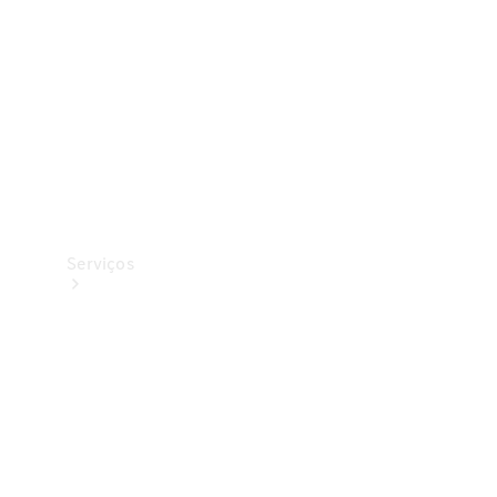
Originais
Coleção
Serviços
Todos os
serviços