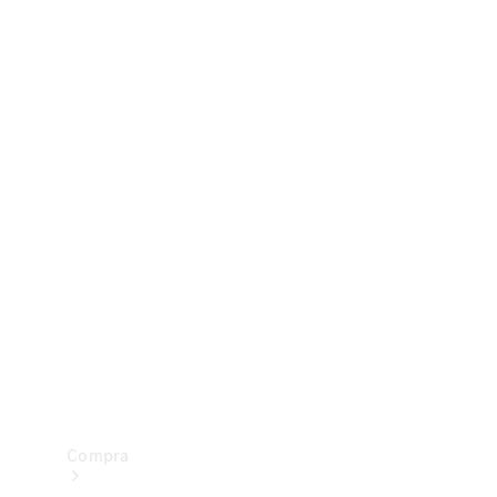
Configurador
Test drive
Showroom Online
Compra