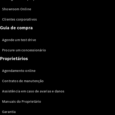
Modelos híbridos plug-in
Showroom Online
Sedans
Clientes corporativos
Guia de compra
Agende um test drive
Procure um concessionário
Todos os
Sedans
Proprietários
Classe C
Sedan
Agendamento online
EQE
Elétrico
Sedan
Contratos de manutenção
Classe E
Sedan
Assistência em caso de avarias e danos
Classe S
Sedan
Manuais do Proprietário
Longo
Garantia