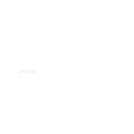
Originais
Coleção
Serviços
Todos os
serviços