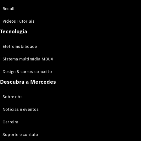
Configurador
Recall
Test drive
Showroom
Vídeos Tutoriais
Online
Tecnologia
SUV
Eletromobilidade
Sistema multimídia MBUX
Design & carros-conceito
Todos os
Descubra a Mercedes
SUVs
EQB
Elétrico
GLA
Sobre nós
GLB
Notícias e eventos
GLC
GLC Coupé
Carreira
GLE
GLE Coupé
Suporte e contato
GLS