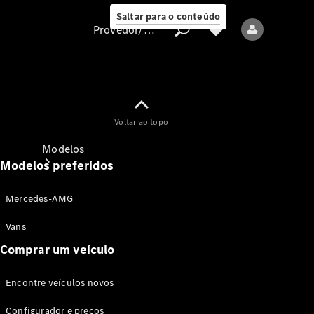
Saltar para o conteúdo
Provedor/proteção de dados
Provedor/proteção
Voltar ao topo
de dados
Modelos
Modelos preferidos
Mercedes-AMG
Vans
Comprar um veículo
Todos os modelos
Encontre veículos novos
Modelos elétricos
Configurador e preços