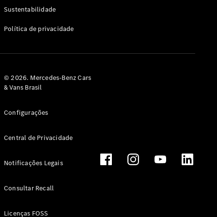
Classe G
Sustentabilidade
Configurador
Política de privacidade
Test drive
Showroom
Online
Hatchback
© 2026. Mercedes-Benz Cars
& Vans Brasil
Configurações
Central de Privacidade
Classe A
Hatchback
Notificações Legais
Configurador
Test drive
Consultar Recall
Showroom
Online
Licenças FOSS