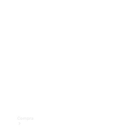
Configurador
Test drive
Showroom Online
Compra