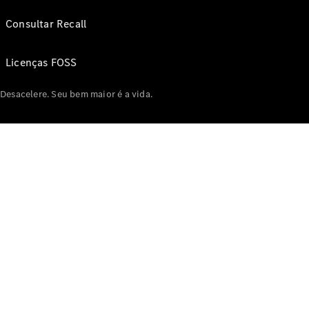
Consultar Recall
Licenças FOSS
Desacelere. Seu bem maior é a vida.