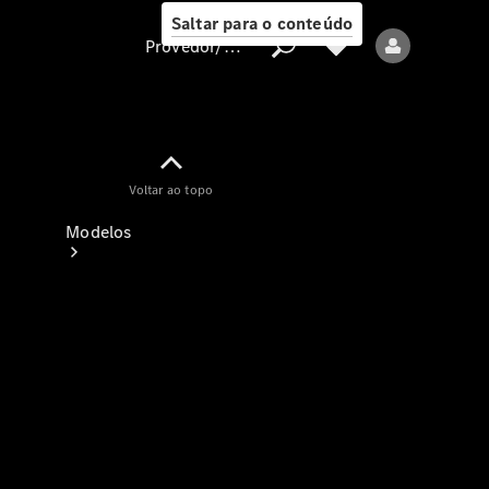
Saltar para o conteúdo
Provedor/proteção de dados
Provedor/proteção
Voltar ao topo
de dados
Modelos
Todos os modelos
Modelos elétricos