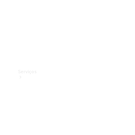
Originais
Coleção
Serviços
Todos os
serviços