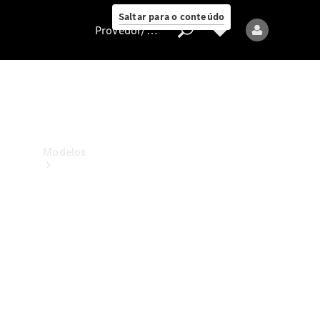
Saltar para o conteúdo
Provedor/proteção de dados
Provedor/proteção
de dados
Modelos
Todos os modelos
Modelos elétricos