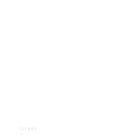
Configurador
Test drive
Showroom Online
Compra