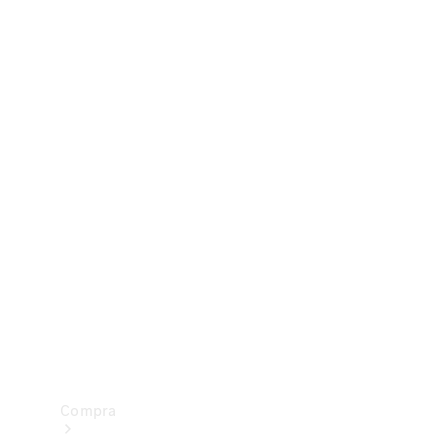
Configurador
Test drive
Showroom Online
Compra