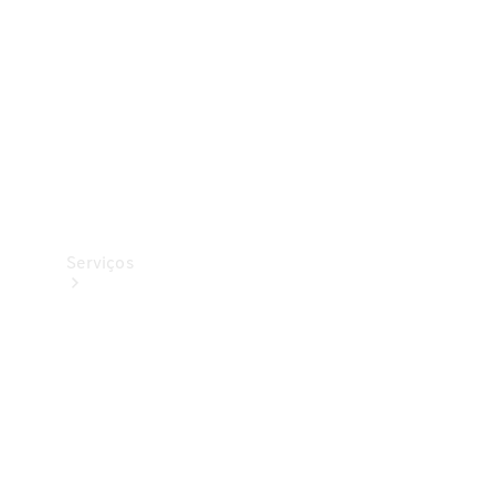
Originais
Coleção
Serviços
Todos os
serviços