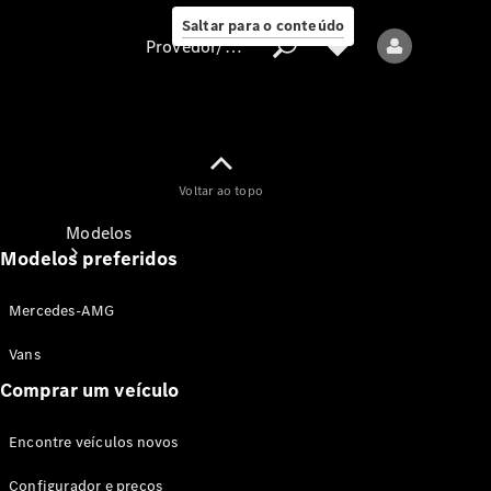
Saltar para o conteúdo
Provedor/proteção de dados
Provedor/proteção
Voltar ao topo
de dados
Modelos
Modelos preferidos
Mercedes-AMG
Vans
Comprar um veículo
Todos os modelos
Encontre veículos novos
Modelos elétricos
Configurador e preços