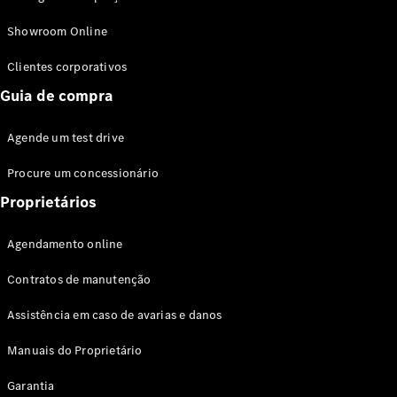
Modelos híbridos plug-in
Showroom Online
Sedans
Clientes corporativos
Guia de compra
Agende um test drive
Procure um concessionário
Todos os
Sedans
Proprietários
Classe C
Sedan
Agendamento online
EQE
Elétrico
Sedan
Contratos de manutenção
Classe E
Sedan
Assistência em caso de avarias e danos
Classe S
Sedan
Manuais do Proprietário
Longo
Garantia