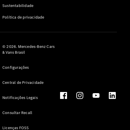
Classe G
Sustentabilidade
Configurador
Política de privacidade
Test drive
Showroom
Online
Hatchback
© 2026. Mercedes-Benz Cars
& Vans Brasil
Configurações
Central de Privacidade
Classe A
Hatchback
Notificações Legais
Configurador
Test drive
Consultar Recall
Showroom
Online
Licenças FOSS