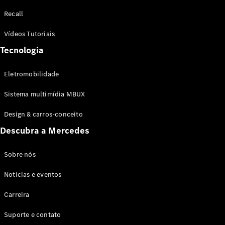
Configurador
Recall
Test drive
Showroom
Vídeos Tutoriais
Online
Tecnologia
SUV
Eletromobilidade
Sistema multimídia MBUX
Design & carros-conceito
Todos os
Descubra a Mercedes
SUVs
EQB
Elétrico
GLA
Sobre nós
GLB
Notícias e eventos
GLC
GLC Coupé
Carreira
GLE
GLE Coupé
Suporte e contato
GLS