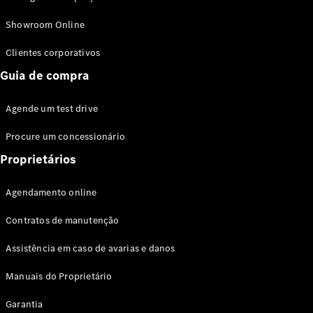
Modelos híbridos plug-in
Showroom Online
Sedans
Clientes corporativos
Guia de compra
Agende um test drive
Procure um concessionário
Todos os
Sedans
Proprietários
Classe C
Sedan
Agendamento online
EQE
Elétrico
Sedan
Contratos de manutenção
Classe E
Sedan
Assistência em caso de avarias e danos
Classe S
Sedan
Manuais do Proprietário
Longo
Garantia