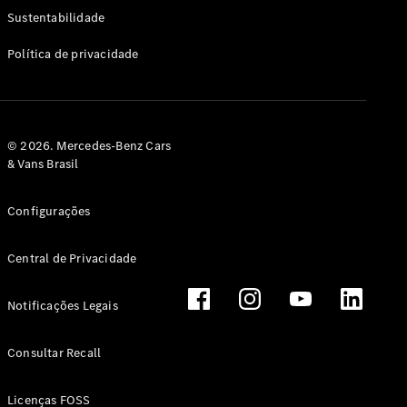
Classe G
Sustentabilidade
Configurador
Política de privacidade
Test drive
Showroom
Online
Hatchback
© 2026. Mercedes-Benz Cars
& Vans Brasil
Configurações
Central de Privacidade
Classe A
Hatchback
Notificações Legais
Configurador
Test drive
Consultar Recall
Showroom
Online
Licenças FOSS