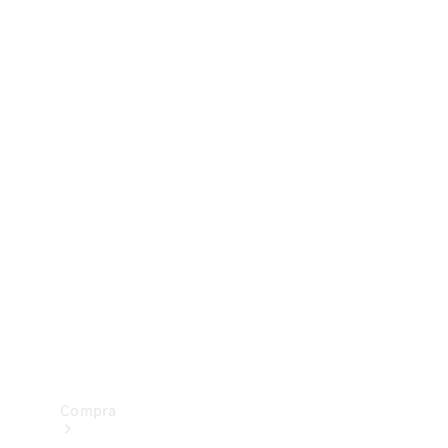
Configurador
Test drive
Showroom Online
Compra