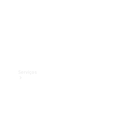
Originais
Coleção
Serviços
Todos os
serviços