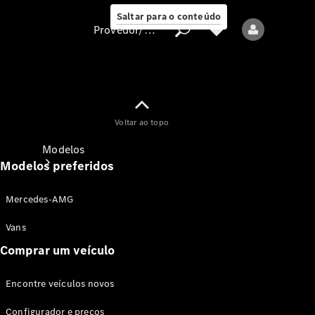
Saltar para o conteúdo
Provedor/proteção de dados
Provedor/proteção
Voltar ao topo
de dados
Modelos
Modelos preferidos
Mercedes-AMG
Vans
Comprar um veículo
Todos os modelos
Encontre veículos novos
Modelos elétricos
Configurador e preços