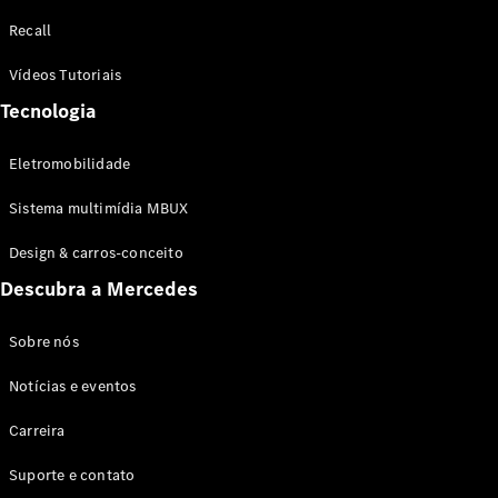
Configurador
Recall
Test drive
Showroom
Vídeos Tutoriais
Online
Tecnologia
SUV
Eletromobilidade
Sistema multimídia MBUX
Design & carros-conceito
Todos os
Descubra a Mercedes
SUVs
EQB
Elétrico
GLA
Sobre nós
GLB
Notícias e eventos
GLC
GLC Coupé
Carreira
GLE
GLE Coupé
Suporte e contato
GLS