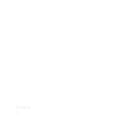
Configurador
Test drive
Showroom Online
Compra