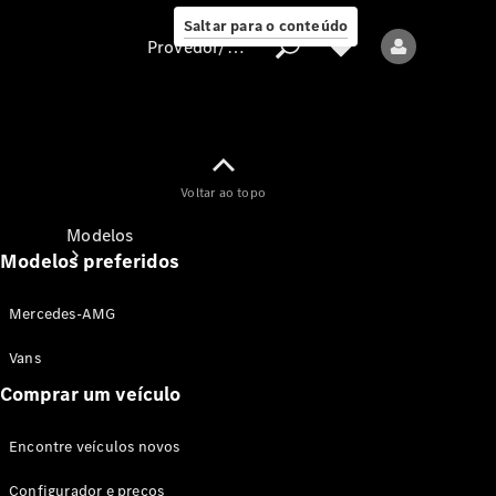
Saltar para o conteúdo
Provedor/proteção de dados
Provedor/proteção
Voltar ao topo
de dados
Modelos
Modelos preferidos
Mercedes-AMG
Vans
Comprar um veículo
Todos os modelos
Encontre veículos novos
Modelos elétricos
Configurador e preços