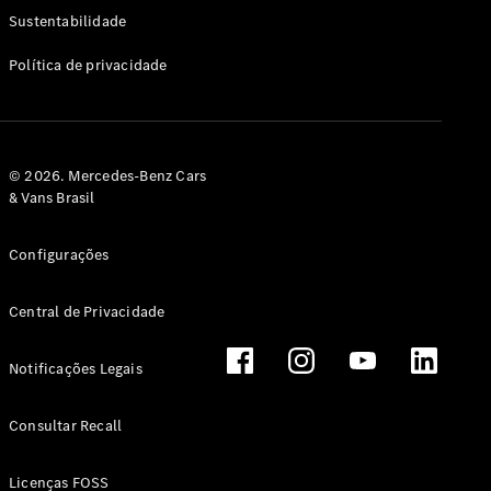
Classe G
Sustentabilidade
Configurador
Política de privacidade
Test drive
Showroom
Online
Hatchback
© 2026. Mercedes-Benz Cars
& Vans Brasil
Configurações
Central de Privacidade
Classe A
Hatchback
Notificações Legais
Configurador
Test drive
Consultar Recall
Showroom
Online
Licenças FOSS