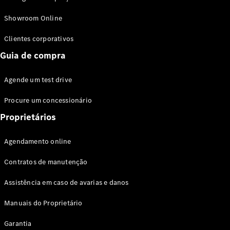
Modelos híbridos plug-in
Showroom Online
Sedans
Clientes corporativos
Guia de compra
Agende um test drive
Procure um concessionário
Todos os
Sedans
Proprietários
Classe C
Sedan
Agendamento online
EQE
Elétrico
Sedan
Contratos de manutenção
Classe E
Sedan
Assistência em caso de avarias e danos
Classe S
Sedan
Manuais do Proprietário
Longo
Garantia