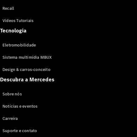
Configurador
Recall
Test drive
Showroom
Vídeos Tutoriais
Online
Tecnologia
SUV
Eletromobilidade
Sistema multimídia MBUX
Design & carros-conceito
Todos os
Descubra a Mercedes
SUVs
EQB
Elétrico
GLA
Sobre nós
GLB
Notícias e eventos
GLC
GLC Coupé
Carreira
GLE
GLE Coupé
Suporte e contato
GLS