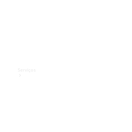
Originais
Coleção
Serviços
Todos os
serviços