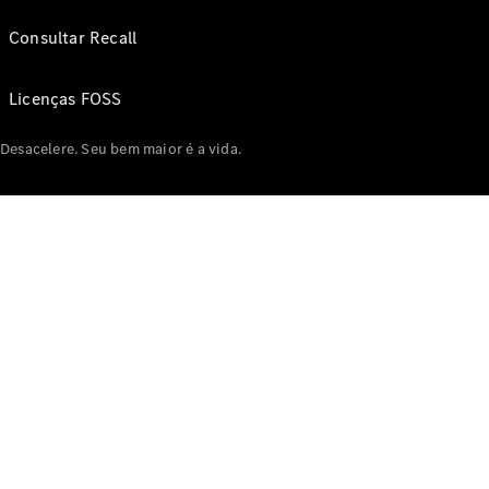
Consultar Recall
Licenças FOSS
Desacelere. Seu bem maior é a vida.