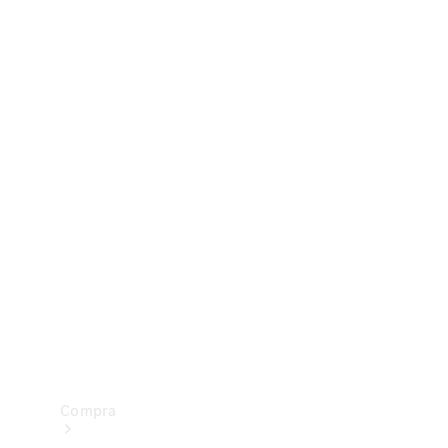
Configurador
Test drive
Showroom Online
Compra