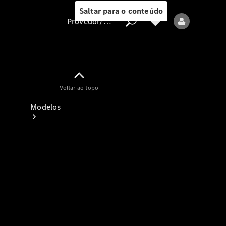
Saltar para o conteúdo
Provedor/proteção de dados
Provedor/proteção
Voltar ao topo
de dados
Modelos
Todos os modelos
Modelos elétricos