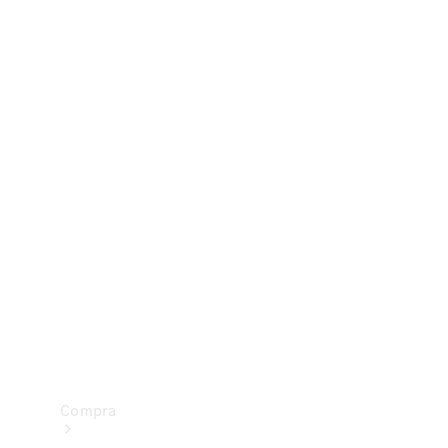
Configurador
Test drive
Showroom Online
Compra