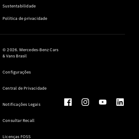
Classe G
Sustentabilidade
Configurador
Política de privacidade
Test drive
Showroom
Online
Hatchback
© 2026. Mercedes-Benz Cars
& Vans Brasil
Configurações
Central de Privacidade
Classe A
Hatchback
Notificações Legais
Configurador
Test drive
Consultar Recall
Showroom
Online
Licenças FOSS