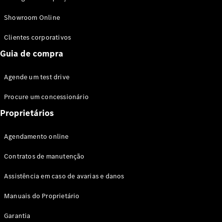
Modelos híbridos plug-in
Showroom Online
Sedans
Clientes corporativos
Guia de compra
Agende um test drive
Procure um concessionário
Todos os
Sedans
Proprietários
Classe C
Sedan
Agendamento online
EQE
Elétrico
Sedan
Contratos de manutenção
Classe E
Sedan
Assistência em caso de avarias e danos
Classe S
Sedan
Manuais do Proprietário
Longo
Garantia