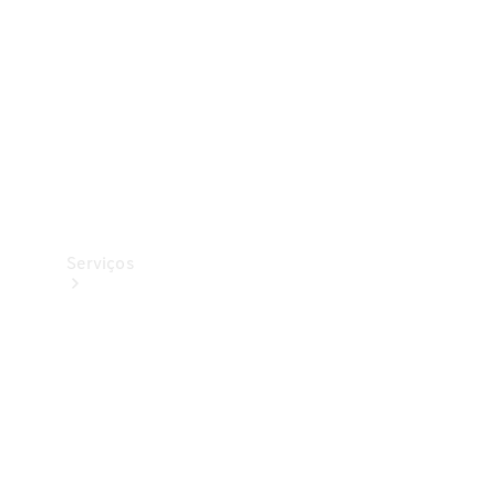
Originais
Coleção
Serviços
Todos os
serviços