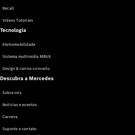
Configurador
Recall
Test drive
Showroom
Vídeos Tutoriais
Online
Tecnologia
SUV
Eletromobilidade
Sistema multimídia MBUX
Design & carros-conceito
Todos os
Descubra a Mercedes
SUVs
EQB
Elétrico
GLA
Sobre nós
GLB
Notícias e eventos
GLC
GLC Coupé
Carreira
GLE
GLE Coupé
Suporte e contato
GLS