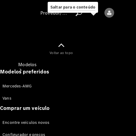
Saltar para o conteúdo
Provedor/proteção de dados
Provedor/proteção
Voltar ao topo
de dados
Modelos
Modelos preferidos
Mercedes-AMG
Vans
Comprar um veículo
Todos os modelos
Encontre veículos novos
Modelos elétricos
Configurador e preços