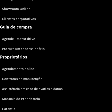
Modelos híbridos plug-in
Showroom Online
Sedans
Clientes corporativos
Guia de compra
Agende um test drive
Procure um concessionário
Todos os
Sedans
Proprietários
Classe C
Sedan
Agendamento online
EQE
Elétrico
Sedan
Contratos de manutenção
Classe E
Sedan
Assistência em caso de avarias e danos
Classe S
Sedan
Manuais do Proprietário
Longo
Garantia