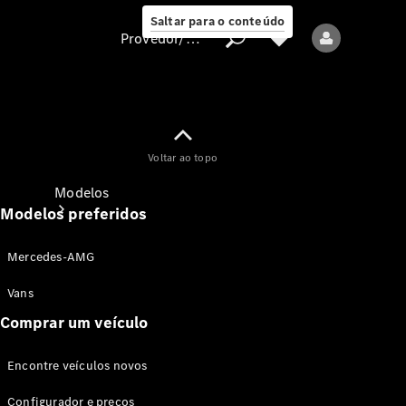
Saltar para o conteúdo
Provedor/proteção de dados
Provedor/proteção
Voltar ao topo
de dados
Modelos
Modelos preferidos
Mercedes-AMG
Vans
Comprar um veículo
Todos os modelos
Encontre veículos novos
Modelos elétricos
Configurador e preços