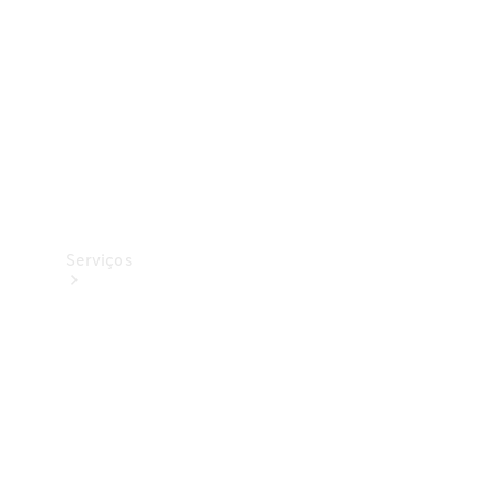
Originais
Coleção
Serviços
Todos os
serviços