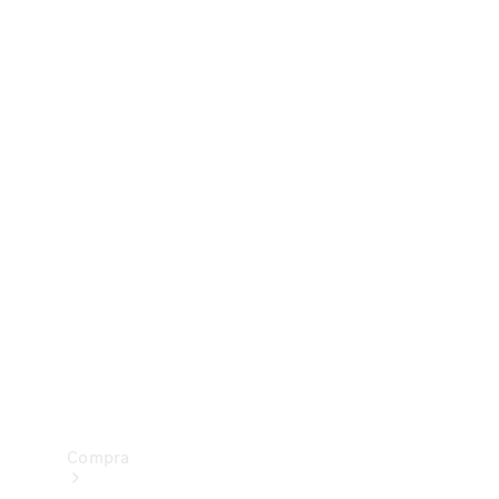
Configurador
Test drive
Showroom Online
Compra