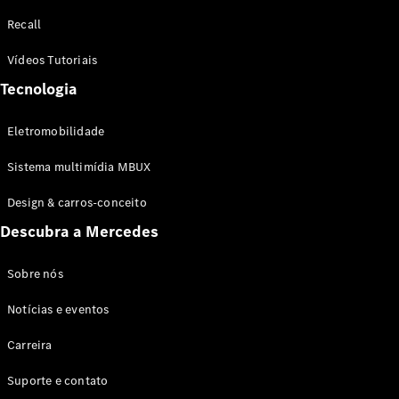
Configurador
Recall
Test drive
Showroom
Vídeos Tutoriais
Online
Tecnologia
SUV
Eletromobilidade
Sistema multimídia MBUX
Design & carros-conceito
Todos os
Descubra a Mercedes
SUVs
EQB
Elétrico
GLA
Sobre nós
GLB
Notícias e eventos
GLC
GLC Coupé
Carreira
GLE
GLE Coupé
Suporte e contato
GLS