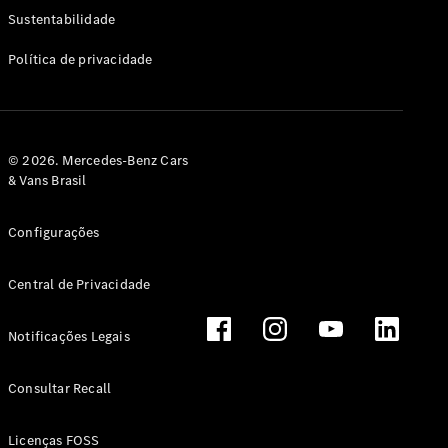
Classe G
Sustentabilidade
Configurador
Política de privacidade
Test drive
Showroom
Online
Hatchback
© 2026. Mercedes-Benz Cars
& Vans Brasil
Configurações
Central de Privacidade
Classe A
Hatchback
Notificações Legais
Configurador
Test drive
Consultar Recall
Showroom
Online
Licenças FOSS