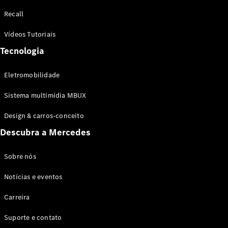
Configurador
Recall
Test drive
Showroom
Vídeos Tutoriais
Online
Tecnologia
SUV
Eletromobilidade
Sistema multimídia MBUX
Design & carros-conceito
Todos os
Descubra a Mercedes
SUVs
EQB
Elétrico
GLA
Sobre nós
GLB
Notícias e eventos
GLC
GLC Coupé
Carreira
GLE
GLE Coupé
Suporte e contato
GLS