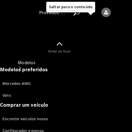
Saltar para o conteúdo
Provedor/proteção de dados
Provedor/proteção
Voltar ao topo
de dados
Modelos
Modelos preferidos
Mercedes-AMG
Vans
Comprar um veículo
Todos os modelos
Encontre veículos novos
Modelos elétricos
Configurador e preços