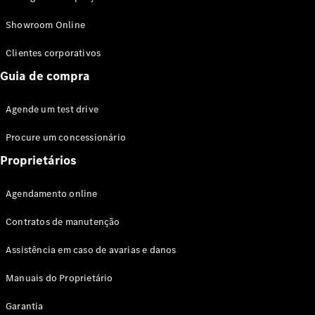
Modelos híbridos plug-in
Showroom Online
Sedans
Clientes corporativos
Guia de compra
Agende um test drive
Procure um concessionário
Todos os
Sedans
Proprietários
Classe C
Sedan
Agendamento online
EQE
Elétrico
Sedan
Contratos de manutenção
Classe E
Sedan
Assistência em caso de avarias e danos
Classe S
Sedan
Manuais do Proprietário
Longo
Garantia