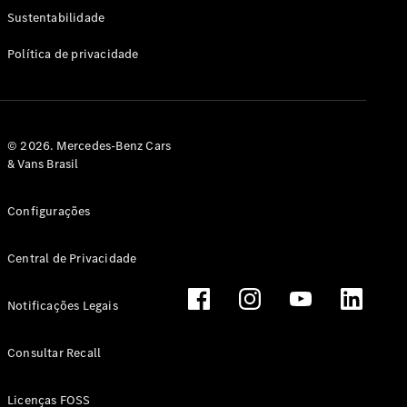
Classe G
Sustentabilidade
Configurador
Política de privacidade
Test drive
Showroom
Online
Hatchback
© 2026. Mercedes-Benz Cars
& Vans Brasil
Configurações
Central de Privacidade
Classe A
Hatchback
Notificações Legais
Configurador
Test drive
Consultar Recall
Showroom
Online
Licenças FOSS