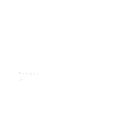
Originais
Coleção
Serviços
Todos os
serviços