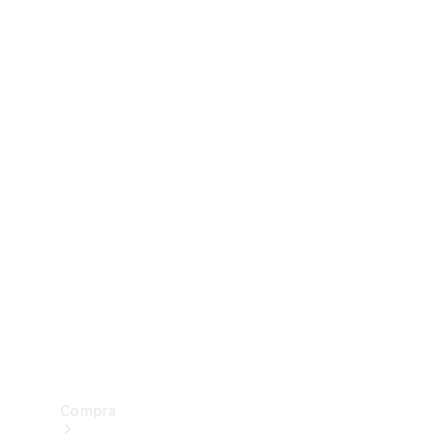
Configurador
Test drive
Showroom Online
Compra