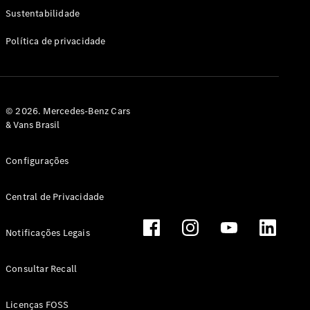
Classe G
Sustentabilidade
Configurador
Política de privacidade
Test drive
Showroom
Online
Hatchback
© 2026. Mercedes-Benz Cars
& Vans Brasil
Configurações
Central de Privacidade
Classe A
Hatchback
Notificações Legais
Configurador
Test drive
Consultar Recall
Showroom
Online
Licenças FOSS