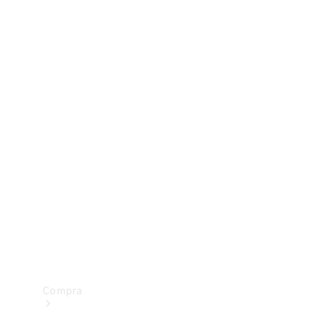
Configurador
Test drive
Showroom Online
Compra