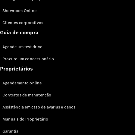
Modelos híbridos plug-in
Showroom Online
Sedans
Clientes corporativos
Guia de compra
Agende um test drive
Procure um concessionário
Todos os
Sedans
Proprietários
Classe C
Sedan
Agendamento online
EQE
Elétrico
Sedan
Contratos de manutenção
Classe E
Sedan
Assistência em caso de avarias e danos
Classe S
Sedan
Manuais do Proprietário
Longo
Garantia