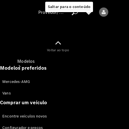
Saltar para o conteúdo
Provedor/proteção de dados
Provedor/proteção
Voltar ao topo
de dados
Modelos
Modelos preferidos
Mercedes-AMG
Vans
Comprar um veículo
Todos os modelos
Encontre veículos novos
Modelos elétricos
Configurador e preços