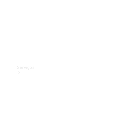
Originais
Coleção
Serviços
Todos os
serviços