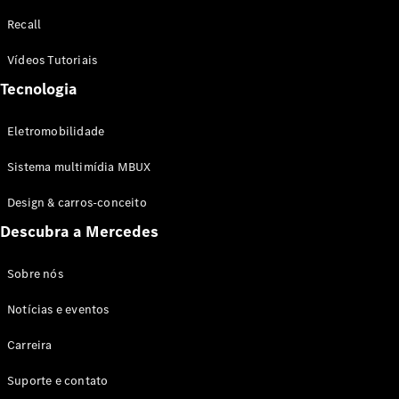
Configurador
Recall
Test drive
Showroom
Vídeos Tutoriais
Online
Tecnologia
SUV
Eletromobilidade
Sistema multimídia MBUX
Design & carros-conceito
Todos os
Descubra a Mercedes
SUVs
EQB
Elétrico
GLA
Sobre nós
GLB
Notícias e eventos
GLC
GLC Coupé
Carreira
GLE
GLE Coupé
Suporte e contato
GLS