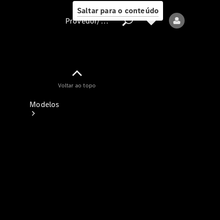
Saltar para o conteúdo
Provedor/proteção de dados
Provedor/proteção
Voltar ao topo
de dados
Modelos
Todos os modelos
Modelos elétricos