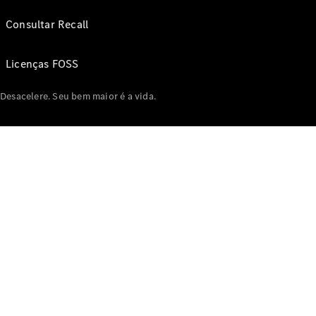
Consultar Recall
Licenças FOSS
Desacelere. Seu bem maior é a vida.