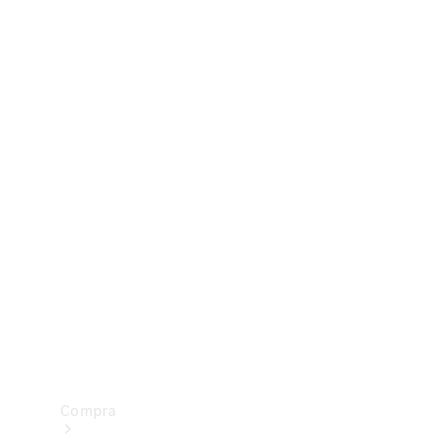
Configurador
Test drive
Showroom Online
Compra