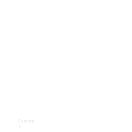
Configurador
Test drive
Showroom Online
Compra