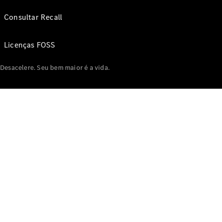
Consultar Recall
Licenças FOSS
Desacelere. Seu bem maior é a vida.