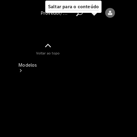
Saltar para o conteúdo
Provedor/proteção de dados
Provedor/proteção
Voltar ao topo
de dados
Modelos
Todos os modelos
Modelos elétricos