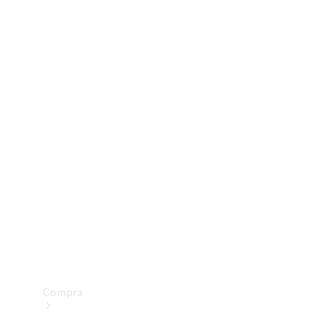
Configurador
Test drive
Showroom Online
Compra