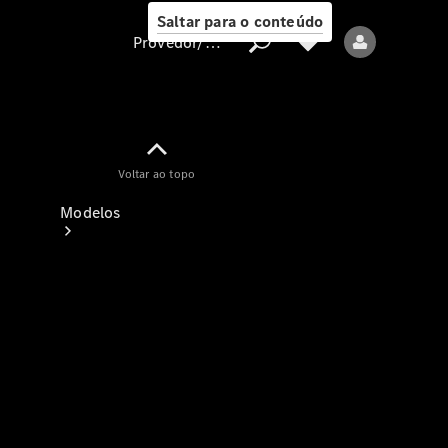
Saltar para o conteúdo
Provedor/proteção de dados
Provedor/proteção
Voltar ao topo
de dados
Modelos
Todos os modelos
Modelos elétricos