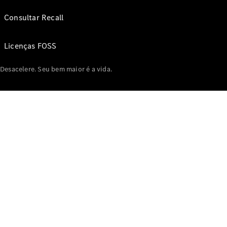
Consultar Recall
Licenças FOSS
Desacelere. Seu bem maior é a vida.