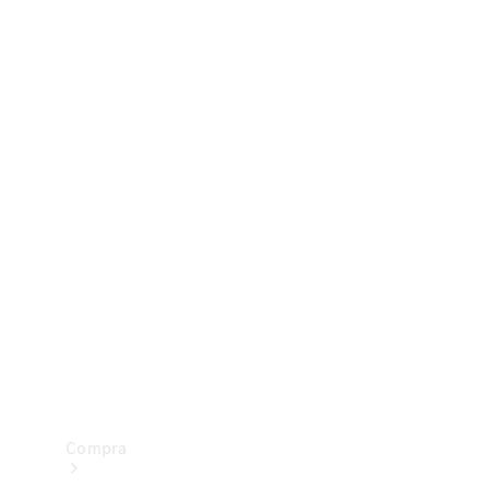
Configurador
Test drive
Showroom Online
Compra