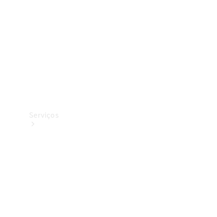
Originais
Coleção
Serviços
Todos os
serviços