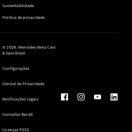
Classe G
Sustentabilidade
Configurador
Política de privacidade
Test drive
Showroom
Online
Hatchback
© 2026. Mercedes-Benz Cars
& Vans Brasil
Configurações
Central de Privacidade
Classe A
Hatchback
Notificações Legais
Configurador
Test drive
Consultar Recall
Showroom
Online
Licenças FOSS