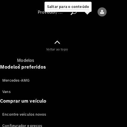
Saltar para o conteúdo
Provedor/proteção de dados
Provedor/proteção
Voltar ao topo
de dados
Modelos
Modelos preferidos
Mercedes-AMG
Vans
Comprar um veículo
Todos os modelos
Encontre veículos novos
Modelos elétricos
Configurador e preços