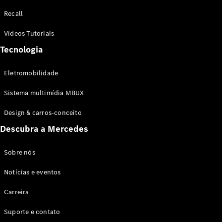
Configurador
Recall
Test drive
Showroom
Vídeos Tutoriais
Online
Tecnologia
SUV
Eletromobilidade
Sistema multimídia MBUX
Design & carros-conceito
Todos os
Descubra a Mercedes
SUVs
EQB
Elétrico
GLA
Sobre nós
GLB
Notícias e eventos
GLC
GLC Coupé
Carreira
GLE
GLE Coupé
Suporte e contato
GLS