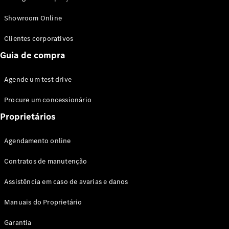
Modelos híbridos plug-in
Showroom Online
Sedans
Clientes corporativos
Guia de compra
Agende um test drive
Procure um concessionário
Todos os
Sedans
Proprietários
Classe C
Sedan
Agendamento online
EQE
Elétrico
Sedan
Contratos de manutenção
Classe E
Sedan
Assistência em caso de avarias e danos
Classe S
Sedan
Manuais do Proprietário
Longo
Garantia