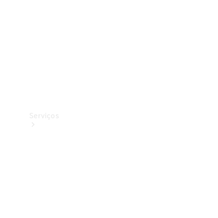
Originais
Coleção
Serviços
Todos os
serviços