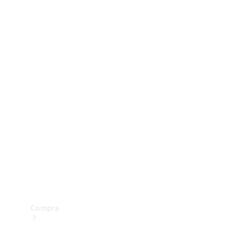
Configurador
Test drive
Showroom Online
Compra