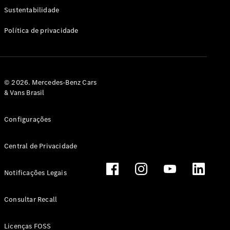
Classe G
Sustentabilidade
Configurador
Política de privacidade
Test drive
Showroom
Online
Hatchback
© 2026. Mercedes-Benz Cars
& Vans Brasil
Configurações
Central de Privacidade
Classe A
Hatchback
Notificações Legais
Configurador
Test drive
Consultar Recall
Showroom
Online
Licenças FOSS