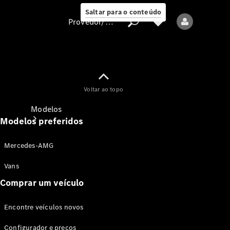
Saltar para o conteúdo
Provedor/proteção de dados
Provedor/proteção
Voltar ao topo
de dados
Modelos
Modelos preferidos
Mercedes-AMG
Vans
Comprar um veículo
Todos os modelos
Encontre veículos novos
Modelos elétricos
Configurador e preços