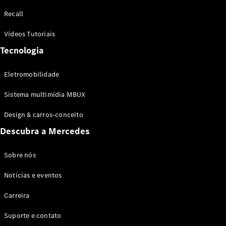
Configurador
Recall
Test drive
Showroom
Vídeos Tutoriais
Online
Tecnologia
SUV
Eletromobilidade
Sistema multimídia MBUX
Design & carros-conceito
Todos os
Descubra a Mercedes
SUVs
EQB
Elétrico
GLA
Sobre nós
GLB
Notícias e eventos
GLC
GLC Coupé
Carreira
GLE
GLE Coupé
Suporte e contato
GLS