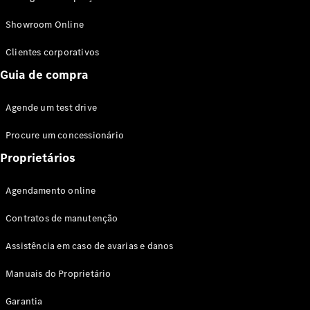
Modelos híbridos plug-in
Showroom Online
Sedans
Clientes corporativos
Guia de compra
Agende um test drive
Procure um concessionário
Todos os
Sedans
Proprietários
Classe C
Sedan
Agendamento online
EQE
Elétrico
Sedan
Contratos de manutenção
Classe E
Sedan
Assistência em caso de avarias e danos
Classe S
Sedan
Manuais do Proprietário
Longo
Garantia