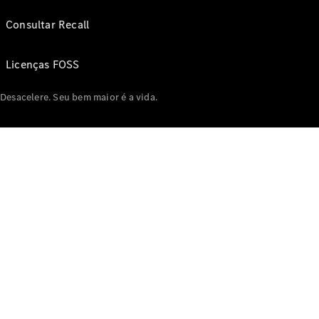
Consultar Recall
Licenças FOSS
Desacelere. Seu bem maior é a vida.