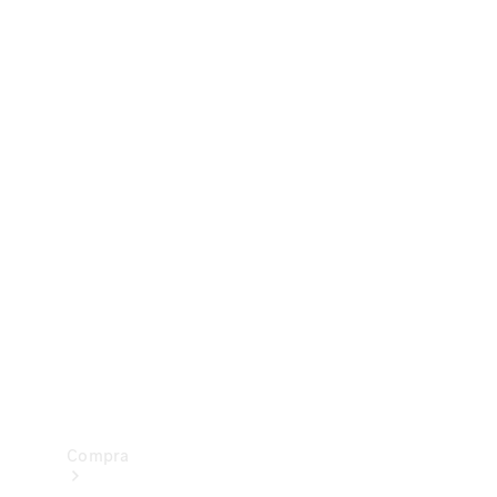
Configurador
Test drive
Showroom Online
Compra