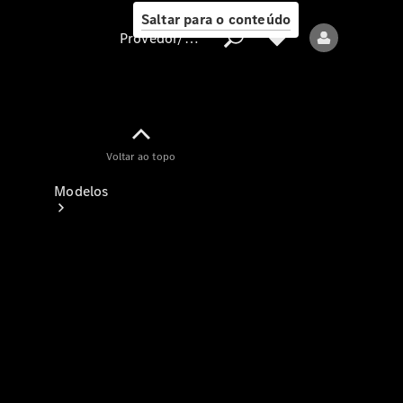
Saltar para o conteúdo
Provedor/proteção de dados
Provedor/proteção
Voltar ao topo
de dados
Modelos
Todos os modelos
Modelos elétricos