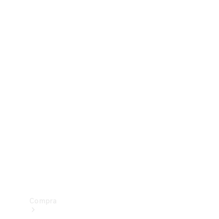
Configurador
Test drive
Showroom Online
Compra