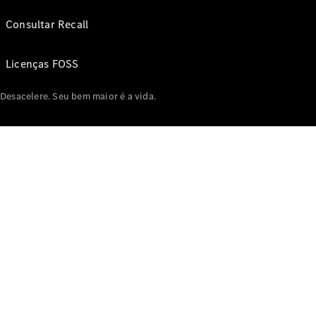
Consultar Recall
Licenças FOSS
Desacelere. Seu bem maior é a vida.