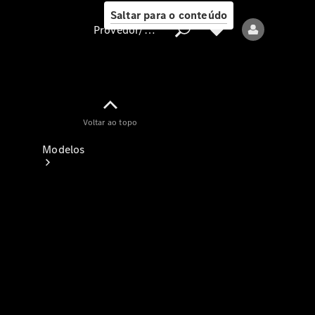
Saltar para o conteúdo
Provedor/proteção de dados
Provedor/proteção
Voltar ao topo
de dados
Modelos
Todos os modelos
Modelos elétricos