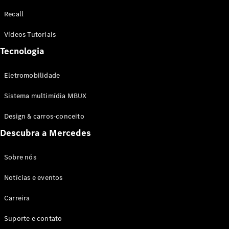
Configurador
Recall
Test drive
Showroom
Vídeos Tutoriais
Online
Tecnologia
SUV
Eletromobilidade
Sistema multimídia MBUX
Design & carros-conceito
Todos os
Descubra a Mercedes
SUVs
EQB
Elétrico
GLA
Sobre nós
GLB
Notícias e eventos
GLC
GLC Coupé
Carreira
GLE
GLE Coupé
Suporte e contato
GLS