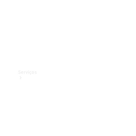
Originais
Coleção
Serviços
Todos os
serviços