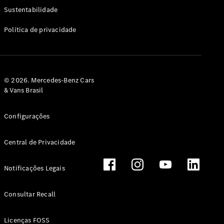
Classe G
Sustentabilidade
Configurador
Política de privacidade
Test drive
Showroom
Online
Hatchback
© 2026. Mercedes-Benz Cars
& Vans Brasil
Configurações
Central de Privacidade
Classe A
Hatchback
Notificações Legais
Configurador
Test drive
Consultar Recall
Showroom
Online
Licenças FOSS