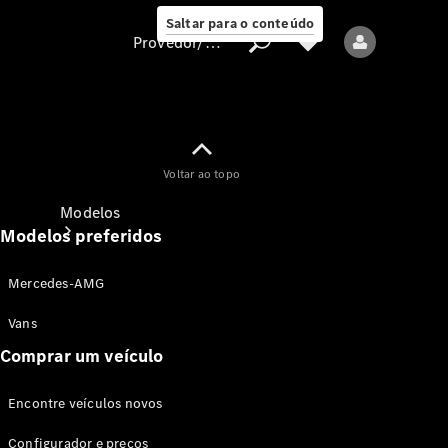
Saltar para o conteúdo
Provedor/proteção de dados
Provedor/proteção
Voltar ao topo
de dados
Modelos
Modelos preferidos
Mercedes-AMG
Vans
Comprar um veículo
Todos os modelos
Encontre veículos novos
Modelos elétricos
Configurador e preços