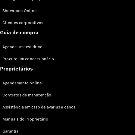
Modelos híbridos plug-in
Showroom Online
Sedans
Clientes corporativos
Guia de compra
Agende um test drive
Procure um concessionário
Todos os
Sedans
Proprietários
Classe C
Sedan
Agendamento online
EQE
Elétrico
Sedan
Contratos de manutenção
Classe E
Sedan
Assistência em caso de avarias e danos
Classe S
Sedan
Manuais do Proprietário
Longo
Garantia