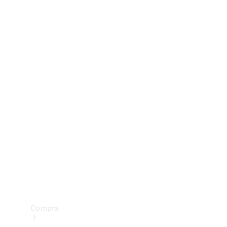
Configurador
Test drive
Showroom Online
Compra