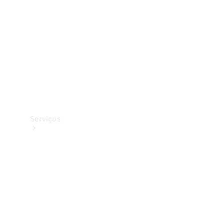
Originais
Coleção
Serviços
Todos os
serviços