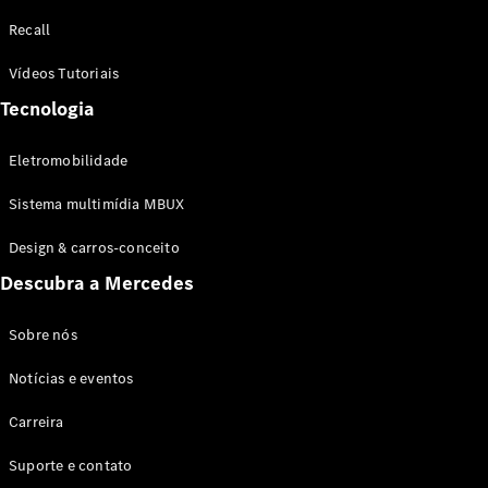
Configurador
Recall
Test drive
Showroom
Vídeos Tutoriais
Online
Tecnologia
SUV
Eletromobilidade
Sistema multimídia MBUX
Design & carros-conceito
Todos os
Descubra a Mercedes
SUVs
EQB
Elétrico
GLA
Sobre nós
GLB
Notícias e eventos
GLC
GLC Coupé
Carreira
GLE
GLE Coupé
Suporte e contato
GLS