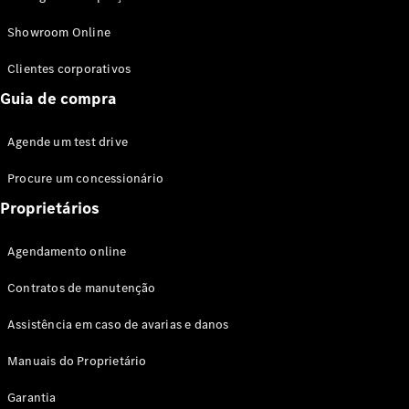
Modelos híbridos plug-in
Showroom Online
Sedans
Clientes corporativos
Guia de compra
Agende um test drive
Procure um concessionário
Todos os
Sedans
Proprietários
Classe C
Sedan
Agendamento online
EQE
Elétrico
Sedan
Contratos de manutenção
Classe E
Sedan
Assistência em caso de avarias e danos
Classe S
Sedan
Manuais do Proprietário
Longo
Garantia