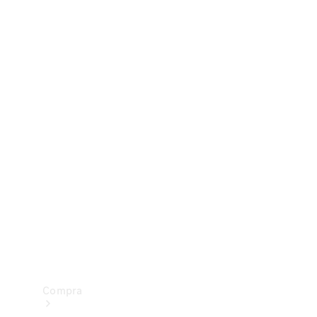
Configurador
Test drive
Showroom Online
Compra