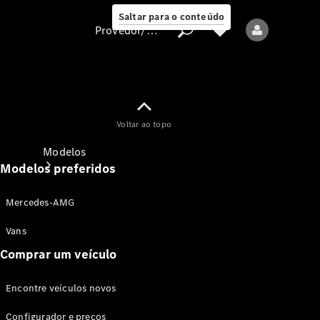
Saltar para o conteúdo
Provedor/proteção de dados
Provedor/proteção
Voltar ao topo
de dados
Modelos
Modelos preferidos
Mercedes-AMG
Vans
Comprar um veículo
Todos os modelos
Encontre veículos novos
Modelos elétricos
Configurador e preços