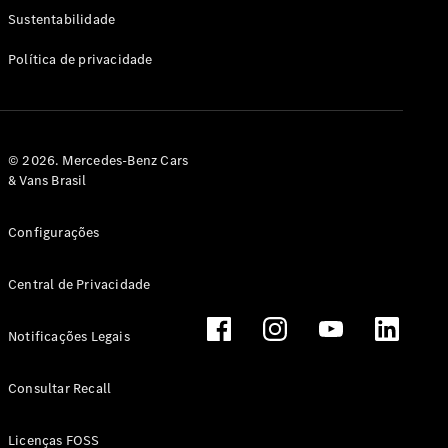
Classe G
Sustentabilidade
Configurador
Política de privacidade
Test drive
Showroom
Online
Hatchback
© 2026. Mercedes-Benz Cars
& Vans Brasil
Configurações
Central de Privacidade
Classe A
Hatchback
Notificações Legais
Configurador
Test drive
Consultar Recall
Showroom
Online
Licenças FOSS