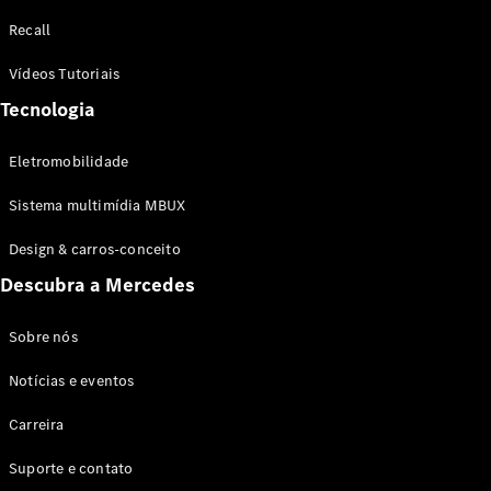
Configurador
Recall
Test drive
Showroom
Vídeos Tutoriais
Online
Tecnologia
SUV
Eletromobilidade
Sistema multimídia MBUX
Design & carros-conceito
Todos os
Descubra a Mercedes
SUVs
EQB
Elétrico
GLA
Sobre nós
GLB
Notícias e eventos
GLC
GLC Coupé
Carreira
GLE
GLE Coupé
Suporte e contato
GLS