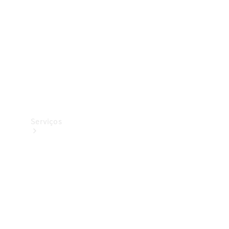
Originais
Coleção
Serviços
Todos os
serviços