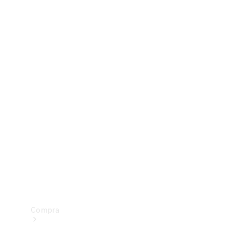
Configurador
Test drive
Showroom Online
Compra