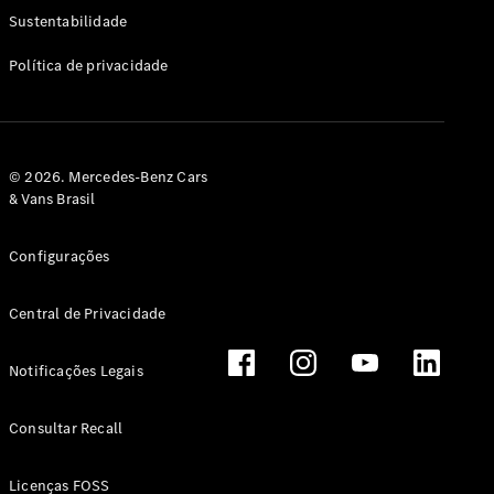
Classe G
Sustentabilidade
Configurador
Política de privacidade
Test drive
Showroom
Online
Hatchback
© 2026. Mercedes-Benz Cars
& Vans Brasil
Configurações
Central de Privacidade
Classe A
Hatchback
Notificações Legais
Configurador
Test drive
Consultar Recall
Showroom
Online
Licenças FOSS