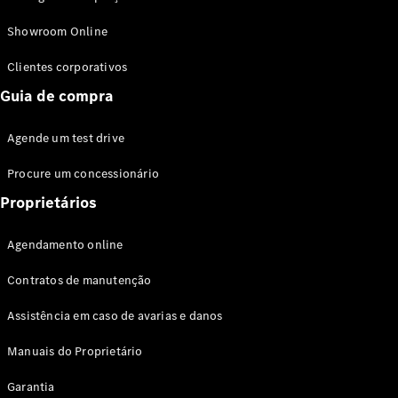
Modelos híbridos plug-in
Showroom Online
Sedans
Clientes corporativos
Guia de compra
Agende um test drive
Procure um concessionário
Todos os
Sedans
Proprietários
Classe C
Sedan
Agendamento online
EQE
Elétrico
Sedan
Contratos de manutenção
Classe E
Sedan
Assistência em caso de avarias e danos
Classe S
Sedan
Manuais do Proprietário
Longo
Garantia