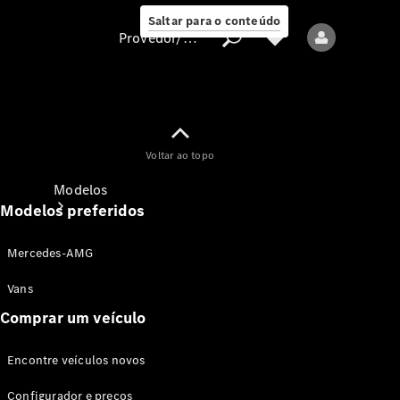
Saltar para o conteúdo
Provedor/proteção de dados
Provedor/proteção
Voltar ao topo
de dados
Modelos
Modelos preferidos
Mercedes-AMG
Vans
Comprar um veículo
Todos os modelos
Encontre veículos novos
Modelos elétricos
Configurador e preços