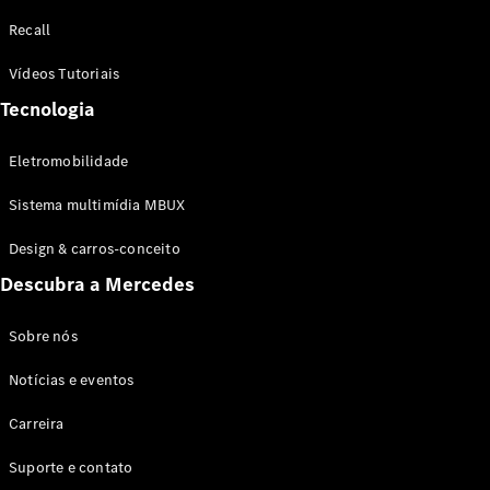
Configurador
Recall
Test drive
Showroom
Vídeos Tutoriais
Online
Tecnologia
SUV
Eletromobilidade
Sistema multimídia MBUX
Design & carros-conceito
Todos os
Descubra a Mercedes
SUVs
EQB
Elétrico
GLA
Sobre nós
GLB
Notícias e eventos
GLC
GLC Coupé
Carreira
GLE
GLE Coupé
Suporte e contato
GLS