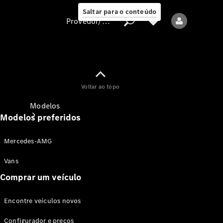
Saltar para o conteúdo
Provedor/proteção de dados
Provedor/proteção
Voltar ao topo
de dados
Modelos
Modelos preferidos
Mercedes-AMG
Vans
Comprar um veículo
Todos os modelos
Encontre veículos novos
Modelos elétricos
Configurador e preços