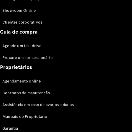
Modelos híbridos plug-in
Showroom Online
Sedans
Clientes corporativos
Guia de compra
Agende um test drive
Procure um concessionário
Todos os
Sedans
Proprietários
Classe C
Sedan
Agendamento online
EQE
Elétrico
Sedan
Contratos de manutenção
Classe E
Sedan
Assistência em caso de avarias e danos
Classe S
Sedan
Manuais do Proprietário
Longo
Garantia