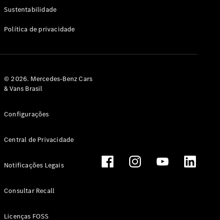
Classe G
Sustentabilidade
Configurador
Política de privacidade
Test drive
Showroom
Online
Hatchback
© 2026. Mercedes-Benz Cars
& Vans Brasil
Configurações
Central de Privacidade
Classe A
Hatchback
Notificações Legais
Configurador
Test drive
Consultar Recall
Showroom
Online
Licenças FOSS