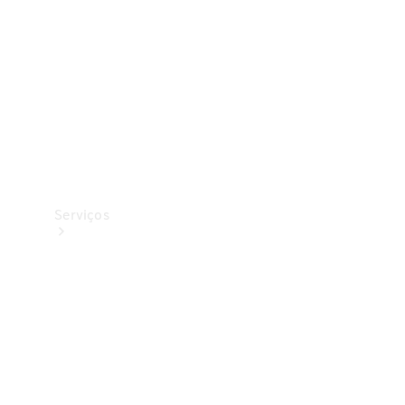
Originais
Coleção
Serviços
Todos os
serviços