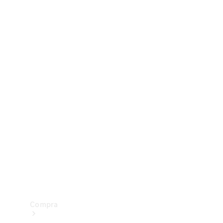
Configurador
Test drive
Showroom Online
Compra