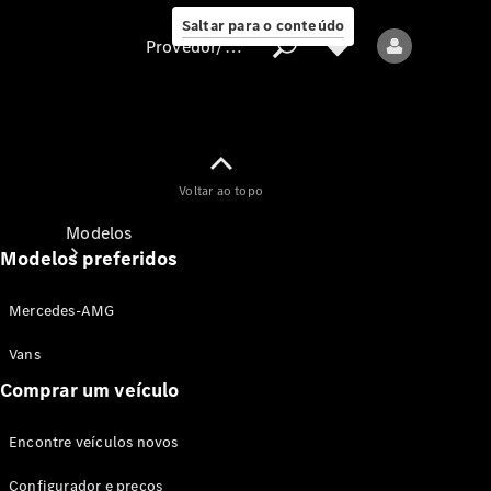
Saltar para o conteúdo
Provedor/proteção de dados
Provedor/proteção
Voltar ao topo
de dados
Modelos
Modelos preferidos
Mercedes-AMG
Vans
Comprar um veículo
Todos os modelos
Encontre veículos novos
Modelos elétricos
Configurador e preços