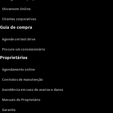
Modelos híbridos plug-in
Showroom Online
Sedans
Clientes corporativos
Guia de compra
Agende um test drive
Procure um concessionário
Todos os
Sedans
Proprietários
Classe C
Sedan
Agendamento online
EQE
Elétrico
Sedan
Contratos de manutenção
Classe E
Sedan
Assistência em caso de avarias e danos
Classe S
Sedan
Manuais do Proprietário
Longo
Garantia