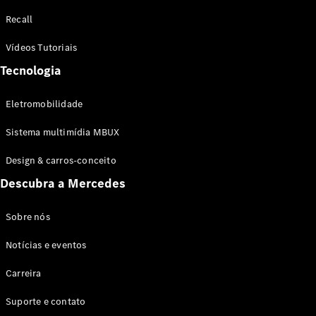
Configurador
Recall
Test drive
Showroom
Vídeos Tutoriais
Online
Tecnologia
SUV
Eletromobilidade
Sistema multimídia MBUX
Design & carros-conceito
Todos os
Descubra a Mercedes
SUVs
EQB
Elétrico
GLA
Sobre nós
GLB
Notícias e eventos
GLC
GLC Coupé
Carreira
GLE
GLE Coupé
Suporte e contato
GLS