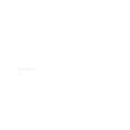
Originais
Coleção
Serviços
Todos os
serviços