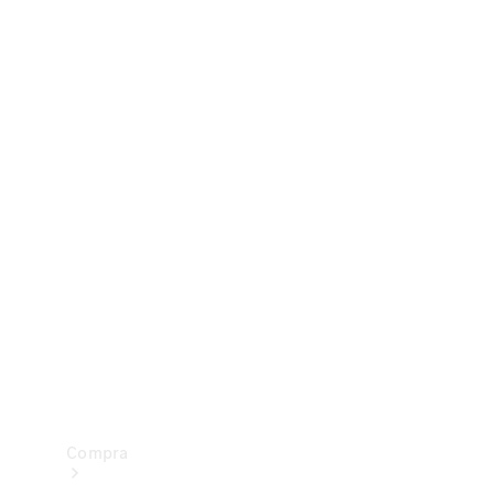
Configurador
Test drive
Showroom Online
Compra