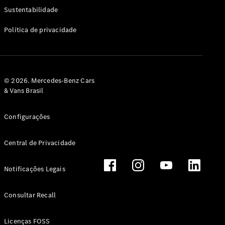
Classe G
Sustentabilidade
Configurador
Política de privacidade
Test drive
Showroom
Online
Hatchback
© 2026. Mercedes-Benz Cars
& Vans Brasil
Configurações
Central de Privacidade
Classe A
Hatchback
Notificações Legais
Configurador
Test drive
Consultar Recall
Showroom
Online
Licenças FOSS