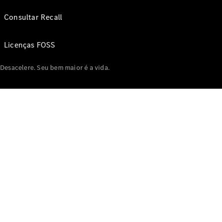
Consultar Recall
Licenças FOSS
Desacelere. Seu bem maior é a vida.