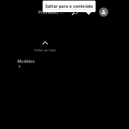
Saltar para o conteúdo
Provedor/proteção de dados
Provedor/proteção
Voltar ao topo
de dados
Modelos
Todos os modelos
Modelos elétricos