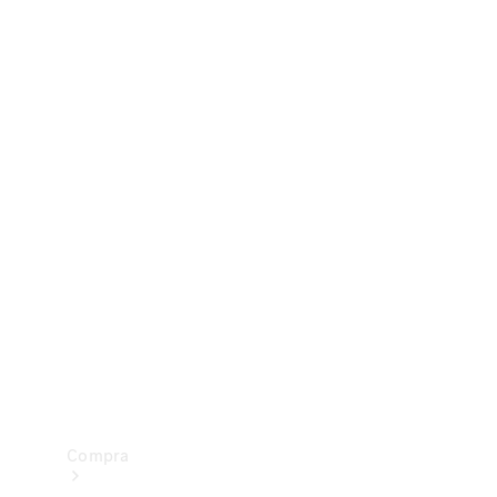
Configurador
Test drive
Showroom Online
Compra